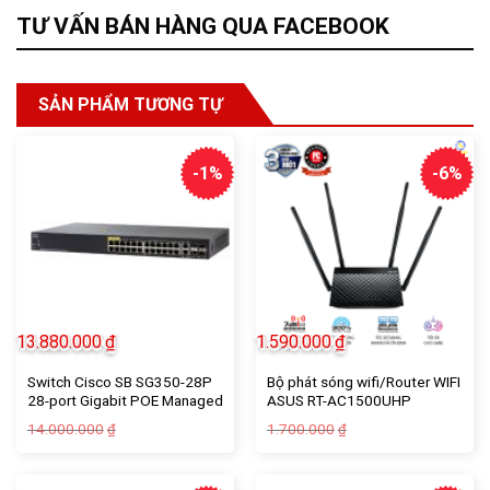
TƯ VẤN BÁN HÀNG QUA FACEBOOK
SẢN PHẨM TƯƠNG TỰ
-1%
-6%
13.880.000
₫
1.590.000
₫
Switch Cisco SB SG350-28P
Bộ phát sóng wifi/Router WIFI
28-port Gigabit POE Managed
ASUS RT-AC1500UHP
Switch (SG350-28P-K9-EU) –
AC1500 – Tín nghĩa
Giá
Giá
Giá
Giá
14.000.000
1.700.000
₫
₫
tín nghĩa computer
computer
gốc
hiện
gốc
hiện
là:
tại
là:
tại
14.000.000₫.
là:
1.700.000₫.
là:
13.880.000₫.
1.590.000₫.