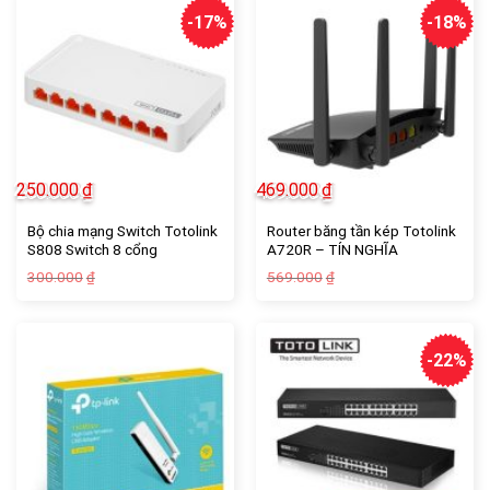
-17%
-18%
250.000
₫
469.000
₫
Bộ chia mạng Switch Totolink
Router băng tần kép Totolink
S808 Switch 8 cổng
A720R – TÍN NGHĨA
10/100Mbps
COMPUTER
Giá
Giá
Giá
Giá
300.000
569.000
₫
₫
gốc
hiện
gốc
hiện
là:
tại
là:
tại
300.000₫.
là:
569.000₫.
là:
250.000₫.
469.000₫.
-22%