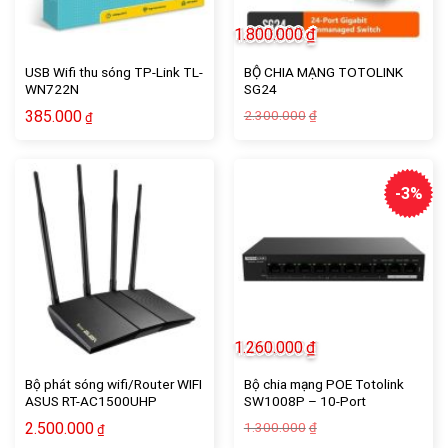
1.800.000
₫
USB Wifi thu sóng TP-Link TL-
BỘ CHIA MẠNG TOTOLINK
WN722N
SG24
Giá
Giá
385.000
2.300.000
₫
₫
gốc
hiện
là:
tại
2.300.000₫.
là:
1.800.000₫.
-3%
1.260.000
₫
Bộ phát sóng wifi/Router WIFI
Bộ chia mạng POE Totolink
ASUS RT-AC1500UHP
SW1008P – 10-Port
AC1500 (4Anten 5dBi/4LAN
10/100Mbps PoE Powered
Giá
Giá
2.500.000
1.300.000
₫
₫
GIGABIT/USB/Ai)
Switch
gốc
hiện