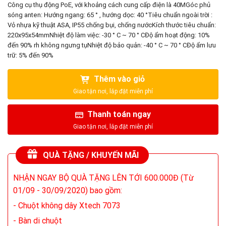
Công cụ thụ động PoE, với khoảng cách cung cấp điện là 40MGóc phủ
sóng anten: Hướng ngang: 65 ° , hướng dọc: 40 °Tiêu chuẩn ngoài trời :
Vỏ nhựa kỹ thuật ASA, IP55 chống bụi, chống nướcKích thước tiêu chuẩn:
220x95x54mmNhiệt độ làm việc: -30 ° C ~ 70 ° CĐộ ẩm hoạt động: 10%
đến 90% rh không ngưng tụNhiệt độ bảo quản: -40 ° C ~ 70 ° CĐộ ẩm lưu
trữ: 5% đến 90%
Thêm vào giỏ
Thanh toán ngay
QUÀ TẶNG / KHUYẾN MÃI
NHẬN NGAY BỘ QUÀ TẶNG LÊN TỚI 600.000Đ (Từ
01/09 - 30/09/2020) bao gồm:
- Chuột không dây Xtech 7073
- Bàn di chuột