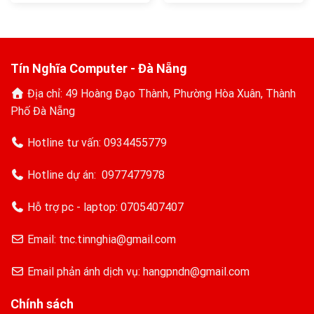
là:
tại
1.300.000₫.
là:
1.260.000₫.
Tín Nghĩa Computer - Đà Nẵng
Địa chỉ: 49 Hoàng Đạo Thành, Phường Hòa Xuân, Thành
Phố Đà Nẵng
Hotline tư vấn:
0934455779
Hotline dự án:
0977477978
Hỗ trợ pc - laptop:
0705407407
Email: tnc.tinnghia@gmail.com
Email phản ánh dịch vụ: hangpndn@gmail.com
Chính sách