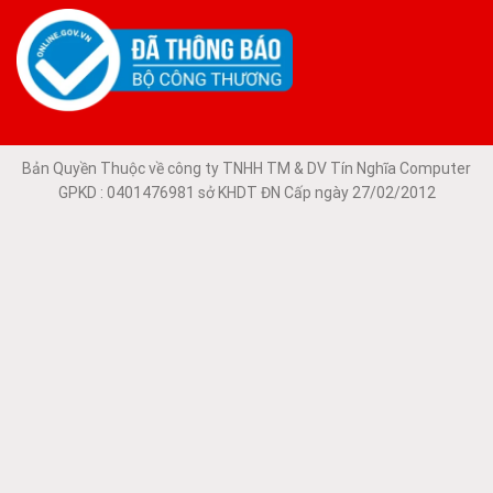
Bản Quyền Thuộc về công ty TNHH TM & DV Tín Nghĩa Computer
GPKD : 0401476981 sở KHDT ĐN Cấp ngày 27/02/2012