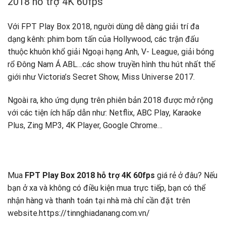
2018 hỗ trợ 4K 60fps
Với FPT Play Box 2018, người dùng dễ dàng giải trí đa
dạng kênh: phim bom tấn của Hollywood, các trận đấu
thuộc khuôn khổ giải Ngoại hạng Anh, V- League, giải bóng
rổ Đông Nam Á ABL…các show truyền hình thu hút nhất thế
giới như Victoria’s Secret Show, Miss Universe 2017.
Ngoài ra, kho ứng dụng trên phiên bản 2018 được mở rộng
với các tiện ích hấp dẫn như: Netflix, ABC Play, Karaoke
Plus, Zing MP3, 4K Player, Google Chrome…
Mua
FPT Play Box 2018 hỗ trợ 4K 60fps
giá rẻ ở đâu? Nếu
bạn ở xa và không có điều kiện mua trực tiếp, bạn có thể
nhận hàng và thanh toán tại nhà mà chỉ cần đặt trên
website.https://tinnghiadanang.com.vn/