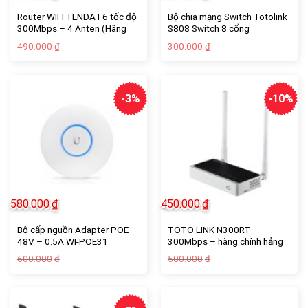
Router WIFI TENDA F6 tốc độ
Bộ chia mạng Switch Totolink
300Mbps – 4 Anten (Hãng
S808 Switch 8 cổng
phân phối chính hãng) – Tín
10/100Mbps
Giá
Giá
Giá
Giá
490.000
300.000
₫
₫
nghĩa computer
gốc
hiện
gốc
hiện
là:
tại
là:
tại
490.000₫.
là:
300.000₫.
là:
390.000₫.
250.000₫.
-3%
-10%
580.000
₫
450.000
₫
Bộ cấp nguồn Adapter POE
TOTO LINK N300RT
48V – 0.5A WI-POE31
300Mbps – hàng chính hảng
Giá
Giá
Giá
Giá
600.000
500.000
₫
₫
gốc
hiện
gốc
hiện
là:
tại
là:
tại
600.000₫.
là:
500.000₫.
là:
580.000₫.
450.000₫.