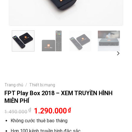
Trang chủ
/
Thiết bị mạng
FPT Play Box 2018 – XEM TRUYỀN HÌNH
MIỄN PHÍ
Giá
Giá
₫
1.290.000
₫
1.490.000
gốc
hiện
là:
tại
Không cước thuê bao tháng
1.490.000₫.
là:
1.290.000₫.
Hơn 100 kênh truyền hình đặc sắc