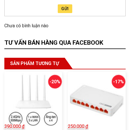
GỬI
Chưa có bình luận nào
TƯ VẤN BÁN HÀNG QUA FACEBOOK
SẢN PHẨM TƯƠNG TỰ
-20%
-17%
390.000
₫
250.000
₫