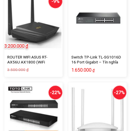
-9%
3.200.000
₫
ROUTER WIFI ASUS RT-
Switch TP-Link TL-SG1016D
AX56U AX1800 (WiFi
16 Port Gigabit – Tín nghĩa
6/AiMesh/AiProtection/MU-
computer
Giá
Giá
3.500.000
1.650.000
₫
₫
MIMO/OFDMA)
gốc
hiện
là:
tại
3.500.000₫.
là:
3.200.000₫.
-22%
-27%