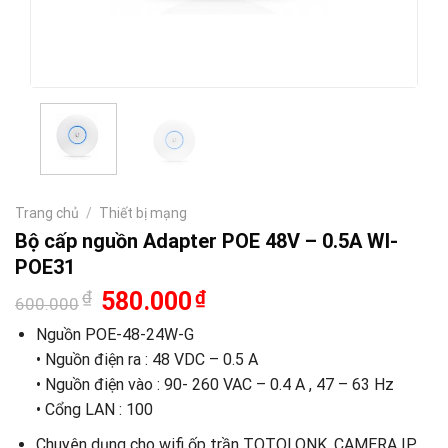
Trang chủ
/
Thiết bị mạng
Bộ cấp nguồn Adapter POE 48V – 0.5A WI-
POE31
Giá
Giá
₫
580.000
₫
600.000
gốc
hiện
là:
tại
Nguồn POE-48-24W-G
600.000₫.
là:
• Nguồn điện ra : 48 VDC – 0.5 A
580.000₫.
• Nguồn điện vào : 90- 260 VAC – 0.4 A , 47 – 63 Hz
• Cổng LAN : 100
Chuyên dụng cho wifi ốp trần TOTOLONK, CAMERA IP,