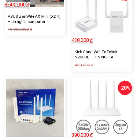
8.500.000
₫
ASUS ZenWiFi AX Mini (XD4)
– tín nghĩa computer
Giá
Giá
10.000.000
₫
gốc
hiện
là:
tại
430.000
₫
10.000.000₫.
là:
8.500.000₫.
Kích Sóng Wifi ToTolink
N200RE – TÍN NGHĨA
COMPUTER
Giá
Giá
450.000
₫
gốc
hiện
là:
tại
450.000₫.
là:
430.000₫.
-20%
390.000
₫