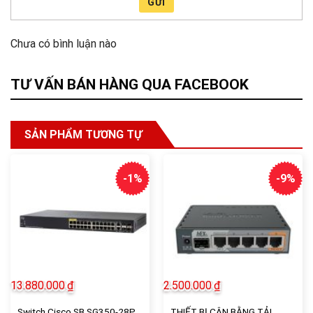
GỬI
Chưa có bình luận nào
TƯ VẤN BÁN HÀNG QUA FACEBOOK
SẢN PHẨM TƯƠNG TỰ
-1%
-9%
13.880.000
₫
2.500.000
₫
Switch Cisco SB SG350-28P
THIẾT BỊ CÂN BẰNG TẢI