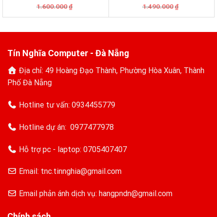
tìm kiếm bằng giọng nói
Giá
Giá
Giá
Giá
1.600.000
1.490.000
₫
₫
gốc
hiện
gốc
hiện
là:
tại
là:
tại
1.600.000₫.
là:
1.490.000₫.
là:
1.490.000₫.
1.290.000₫.
Tín Nghĩa Computer - Đà Nẵng
Địa chỉ: 49 Hoàng Đạo Thành, Phường Hòa Xuân, Thành
Phố Đà Nẵng
Hotline tư vấn:
0934455779
Hotline dự án:
0977477978
Hỗ trợ pc - laptop:
0705407407
Email: tnc.tinnghia@gmail.com
Email phản ánh dịch vụ: hangpndn@gmail.com
Chính sách