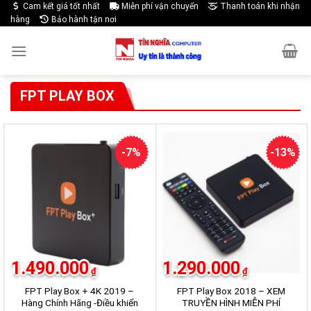
Skip
Cam kết giá tốt nhất
Miễn phí vận chuyển
Thanh toán khi nhận
hàng
Bảo hành tận nơi
to
content
FPT PLAY BOX
-7%
-13%
1.490.000
1.290.000
₫
₫
FPT Play Box + 4K 2019 –
FPT Play Box 2018 – XEM
Hàng Chính Hãng -Điều khiển
TRUYỀN HÌNH MIỄN PHÍ