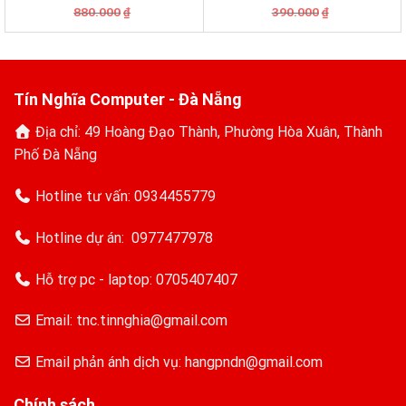
GDL(Limited Edition)
Giá
Giá
Giá
Giá
880.000
390.000
₫
₫
gốc
hiện
gốc
hiện
là:
tại
là:
tại
880.000₫.
là:
390.000₫.
là:
650.000₫.
360.000₫.
Tín Nghĩa Computer - Đà Nẵng
Địa chỉ: 49 Hoàng Đạo Thành, Phường Hòa Xuân, Thành
Phố Đà Nẵng
Hotline tư vấn:
0934455779
Hotline dự án:
0977477978
Hỗ trợ pc - laptop:
0705407407
Email: tnc.tinnghia@gmail.com
Email phản ánh dịch vụ: hangpndn@gmail.com
Chính sách