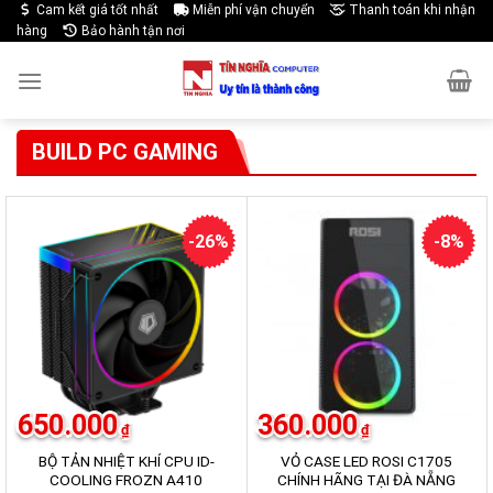
Skip
Cam kết giá tốt nhất
Miễn phí vận chuyển
Thanh toán khi nhận
hàng
Bảo hành tận nơi
to
content
BUILD PC GAMING
-26%
-8%
650.000
360.000
₫
₫
BỘ TẢN NHIỆT KHÍ CPU ID-
VỎ CASE LED ROSI C1705
COOLING FROZN A410
CHÍNH HÃNG TẠI ĐÀ NẴNG