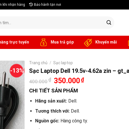
n khi nhận hàng
Bảo hành tận nơi
hàng trực tuyến
Mua trả góp
Khuyến mãi
Trang chủ
/
Sạc laptop
-13%
Sạc Laptop Dell 19.5v-4.62a zin – gt_
Giá
Giá
₫
350.000
₫
400.000
gốc
hiện
là:
tại
CHI TIẾT SẢN PHẨM
400.000₫.
là:
350.000₫.
Hãng sản xuất:
Dell.
Tương thích với:
Dell.
Nguồn gốc:
Hàng công ty.