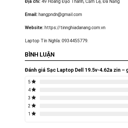
Địa chỉ:
49 Hoàng Đạo Thành, Cẩm Lệ, Đà Nẵng
Email:
hangpndn@gmail.com
Website:
https://tinnghiadanang.com.vn
Laptop Tín Nghĩa: 0934455779.
BÌNH LUẬN
Đánh giá Sạc Laptop Dell 19.5v-4.62a zin – 
5
4
3
2
1