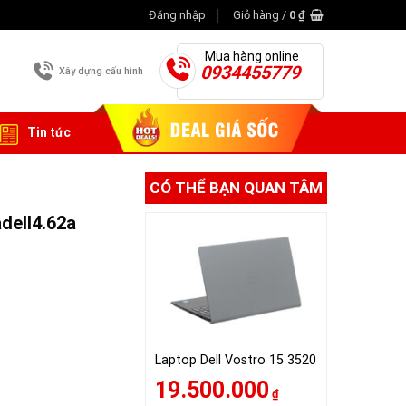
Đăng nhập
Giỏ hàng /
0
₫
Mua hàng online
0934455779
Xây dựng cấu hình
Tin tức
CÓ THỂ BẠN QUAN TÂM
adell4.62a
Laptop Dell Vostro 15 3520
19.500.000
₫