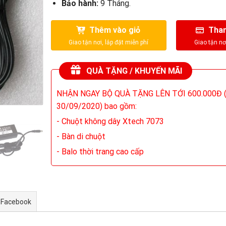
Bảo hành:
9 Tháng.
Thêm vào giỏ
Than
QUÀ TẶNG / KHUYẾN MÃI
NHẬN NGAY BỘ QUÀ TẶNG LÊN TỚI 600.000Đ (
30/09/2020) bao gồm:
- Chuột không dây Xtech 7073
- Bàn di chuột
- Balo thời trang cao cấp
 Facebook