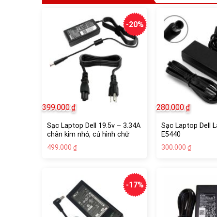
-20%
399.000
₫
280.000
₫
Sạc Laptop Dell 19.5v – 3.34A
Sạc Laptop Dell L
chân kim nhỏ, củ hình chữ
E5440
nhật
Giá
Giá
Giá
Giá
499.000
300.000
₫
₫
gốc
hiện
gốc
hiện
là:
tại
là:
tại
499.000₫.
là:
300.000
là:
399.000₫.
280.000
-17%