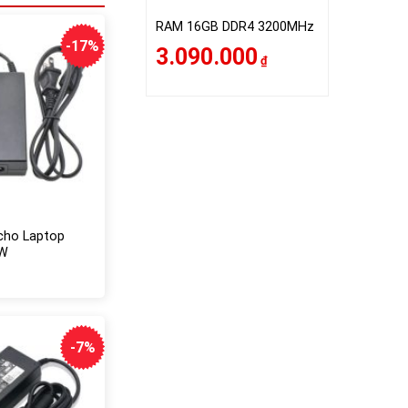
RAM 16GB DDR4 3200MHz
-17%
3.090.000
₫
cho Laptop
0W
n
.000₫.
.000₫.
-7%