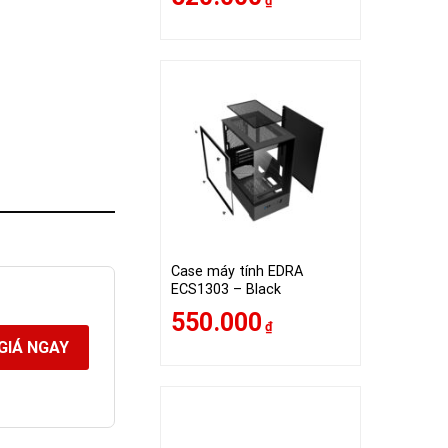
₫
Case máy tính EDRA
ECS1303 – Black
550.000
₫
GIÁ NGAY