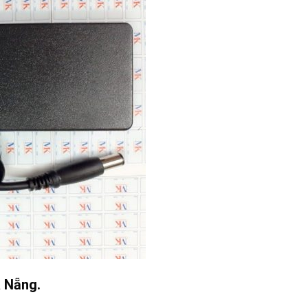
à Nẵng.