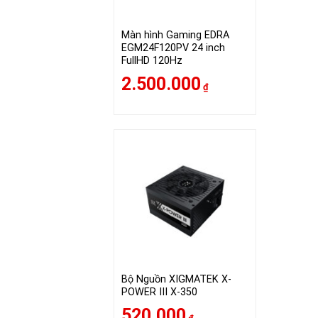
Màn hình Gaming EDRA
EGM24F120PV 24 inch
FullHD 120Hz
2.500.000
₫
Bộ Nguồn XIGMATEK X-
POWER III X-350
520.000