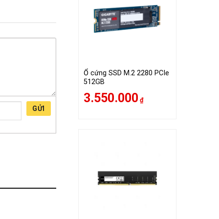
Ổ cứng SSD M.2 2280 PCIe
512GB
3.550.000
₫
GỬI