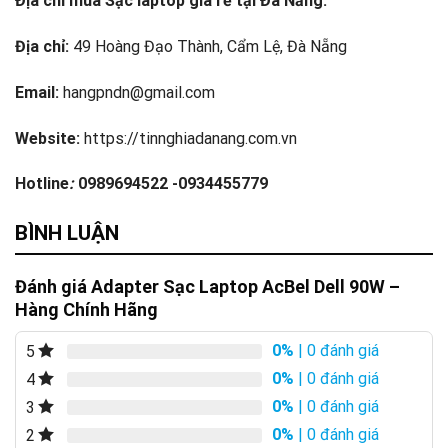
Địa chỉ mua Sạc laptop giá rẻ tại Đà Nẵng.
Địa chỉ:
49 Hoàng Đạo Thành, Cẩm Lệ, Đà Nẵng
Email:
hangpndn@gmail.com
Website:
https://tinnghiadanang.com.vn
Hotline
:
0989694522 -0934455779
BÌNH LUẬN
Đánh giá Adapter Sạc Laptop AcBel Dell 90W –
Hàng Chính Hãng
0%
| 0 đánh giá
5
0%
| 0 đánh giá
4
0%
| 0 đánh giá
3
0%
| 0 đánh giá
2