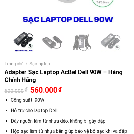
Trang chủ
/
Sạc laptop
Adapter Sạc Laptop AcBel Dell 90W – Hàng
Chính Hãng
Giá
Giá
₫
560.000
₫
600.000
gốc
hiện
là:
tại
Công suất: 90W
600.000₫.
là:
560.000₫.
Hỗ trợ cho laptop Dell
Dây nguồn làm từ nhựa dẻo, không bị gãy dập
Hộp sạc làm từ nhựa bền giúp bảo vệ bộ sạc khi va đập