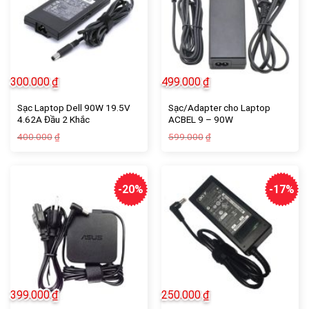
300.000
₫
499.000
₫
Sạc Laptop Dell 90W 19.5V
Sạc/Adapter cho Laptop
4.62A Đầu 2 Khắc
ACBEL 9 – 90W
Giá
Giá
Giá
Giá
400.000
599.000
₫
₫
gốc
hiện
gốc
hiện
là:
tại
là:
tại
400.000₫.
là:
599.000₫.
là:
300.000₫.
499.000₫.
-20%
-17%
399.000
₫
250.000
₫