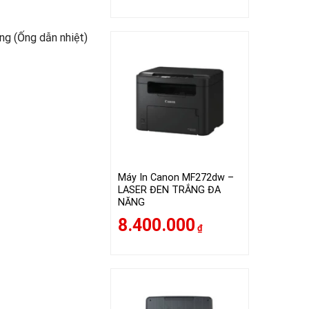
ồng (Ống dẫn nhiệt)
Máy In Canon MF272dw –
LASER ĐEN TRẮNG ĐA
NĂNG
8.400.000
₫