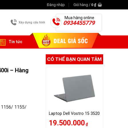
Đăng nhập
Giỏ hàng /
0
₫
Mua hàng online
0934455779
Xây dựng cấu hình
Tin tức
CÓ THỂ BẠN QUAN TÂM
400i – Hàng
/ 1156/ 1155/
Laptop Dell Vostro 15 3520
19.500.000
₫