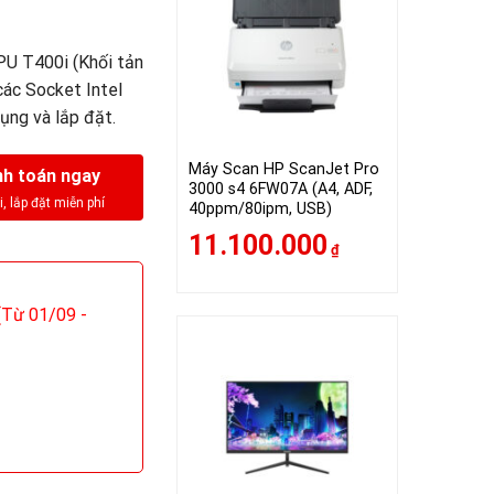
PU T400i (Khối tản
các Socket Intel
dụng và lắp đặt.
Máy Scan HP ScanJet Pro
h toán ngay
3000 s4 6FW07A (A4, ADF,
40ppm/80ipm, USB)
11.100.000
₫
Từ 01/09 -