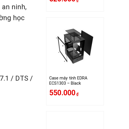
₫
 an ninh,
ường học
7.1 / DTS /
Case máy tính EDRA
ECS1303 – Black
550.000
₫