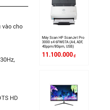
u vào cho
Máy Scan HP ScanJet Pro
3000 s4 6FW07A (A4, ADF,
40ppm/80ipm, USB)
11.100.000
₫
 30Hz,
 DTS HD