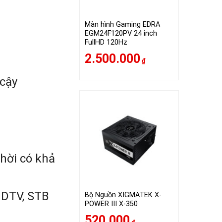
Màn hình Gaming EDRA
EGM24F120PV 24 inch
FullHD 120Hz
2.500.000
₫
 cậy
hời có khả
HDTV, STB
Bộ Nguồn XIGMATEK X-
POWER III X-350
520.000