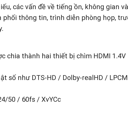
ếu, các vấn đề về tiếng ồn, không gian và
 phối thông tin, trình diễn phòng họp, tr
y.
ợc chia thành hai thiết bị chìm HDMI 1.4V
uật số như DTS-HD / Dolby-realHD / LPCM
y 24/50 / 60fs / XvYCc