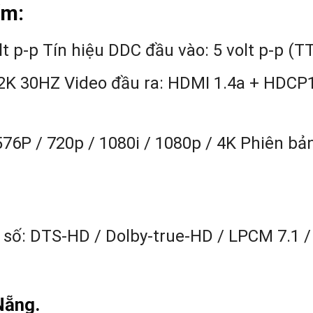
ẩm:
lt p-p Tín hiệu DDC đầu vào: 5 volt p-p (T
 2K 30HZ Video đầu ra: HDMI 1.4a + HDCP1.
576P / 720p / 1080i / 1080p / 4K Phiên bả
 số: DTS-HD / Dolby-true-HD / LPCM 7.1 /
Nẵng.