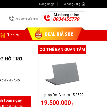
Đăng nhập
Giỏ hàng /
0
₫
Mua hàng online
0934455779
Xây dựng cấu hình
Tin tức
CÓ THỂ BẠN QUAN TÂM
NG HỖ TRỢ
NG CHÍNH HÃNG
Laptop Dell Vostro 15 3520
h toán ngay
19.500.000
₫