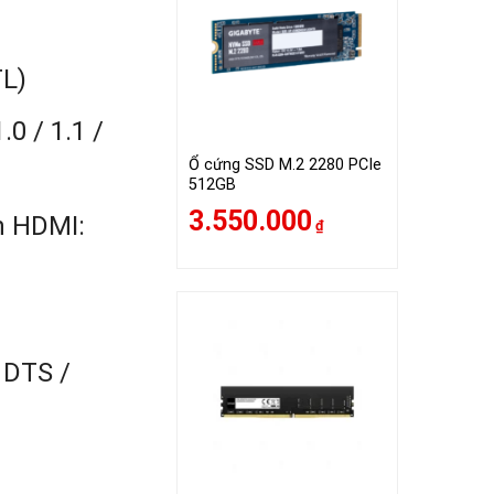
TL)
0 / 1.1 /
Ổ cứng SSD M.2 2280 PCIe
512GB
3.550.000
n HDMI:
₫
 DTS /