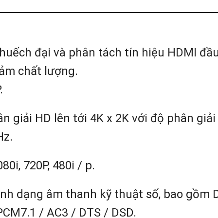
huếch đại và phân tách tín hiệu HDMI đầ
ảm chất lượng.
.
 giải HD lên tới 4K x 2K với độ phân giải
Hz.
0i, 720P, 480i / p.
c định dạng âm thanh kỹ thuật số, bao gồm
CM7.1 / AC3 ​​/ DTS / DSD.