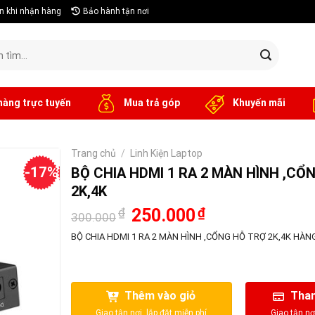
n khi nhận hàng
Bảo hành tận nơi
hàng trực tuyến
Mua trả góp
Khuyến mãi
Trang chủ
/
Linh Kiện Laptop
-17%
BỘ CHIA HDMI 1 RA 2 MÀN HÌNH ,CỔ
2K,4K
Giá
Giá
₫
250.000
₫
300.000
gốc
hiện
là:
tại
BỘ CHIA HDMI 1 RA 2 MÀN HÌNH ,CỔNG HỖ TRỢ 2K,4K HÀ
300.000₫.
là:
250.000₫.
Thêm vào giỏ
Than