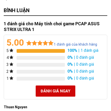
BÌNH LUẬN
1 đánh giá cho
Máy tính chơi game PCAP ASUS
STRIX ULTRA 1
5.00
1
đánh giá của khách hàng
100%
| 1 đánh giá
5
5.00
1
trên 5
dựa trên
0%
| 0 đánh giá
4
đánh giá
0%
| 0 đánh giá
3
0%
| 0 đánh giá
2
0%
| 0 đánh giá
1
ĐÁNH GIÁ NGAY
Thuan Nguyen