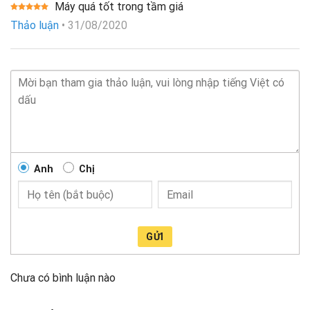
Máy quá tốt trong tầm giá
Được xếp
Thảo luận
•
31/08/2020
hạng
5
5
sao
Anh
Chị
GỬI
Chưa có bình luận nào