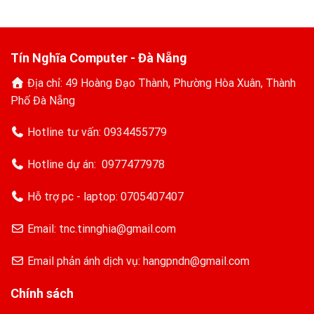
8.500.000₫.
là:
7.500.000₫.
Tín Nghĩa Computer - Đà Nẵng
Địa chỉ: 49 Hoàng Đạo Thành, Phường Hòa Xuân, Thành
Phố Đà Nẵng
Hotline tư vấn:
0934455779
Hotline dự án:
0977477978
Hỗ trợ pc - laptop:
0705407407
Email: tnc.tinnghia@gmail.com
Email phản ánh dịch vụ: hangpndn@gmail.com
Chính sách