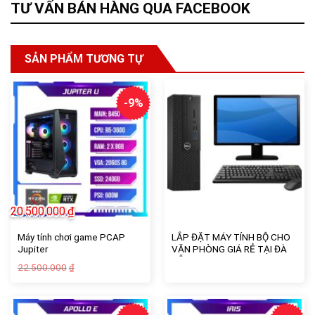
TƯ VẤN BÁN HÀNG QUA FACEBOOK
SẢN PHẨM TƯƠNG TỰ
-9%
20.500.000
₫
Máy tính chơi game PCAP
LẮP ĐẶT MÁY TÍNH BỘ CHO
Jupiter
VĂN PHÒNG GIÁ RẺ TẠI ĐÀ
NẴNG
Giá
Giá
22.500.000
₫
gốc
hiện
là:
tại
22.500.000₫.
là:
20.500.000₫.