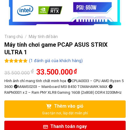
Trang chủ
/
Máy tính để bàn
Máy tính chơi game PCAP ASUS STRIX
ULTRA 1
(
1
đánh giá của khách hàng)
5.00
1
trên 5
Giá
Giá
₫
33.500.000
₫
35.500.000
dựa trên
gốc
hiện
đánh giá
là:
tại
Hình ảnh chỉ mang tính chất minh họa
CPUA0033 – CPU AMD Ryzen 5
35.500.000₫.
là:
3600
MAMS0203 – Mainboard MSI B450 TOMAHAWK MAX
33.500.000₫.
RAPN0001 x 2 – Ram PNY XLR8 Gaming 16GB (2x8GB) DDR4 3200MHz
Thêm vào giỏ
Thanh toán ngay