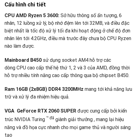
Cấu hình chi tiết
CPU AMD Ryzen 5 3600:
Sở hữu thông số ấn tượng, 6
nhân, 12 luồng xử lý, bộ nhớ đệm lên tới 32MB, và điều đặc
biệt nhất là tốc độ xử lý tối đa khi hoạt động ở chế độ đơn
nhân lên tới 4.2GHz, điều mà trước đây chưa bộ CPU Ryzen
nào làm được.
Mainboard B450
sử dụng socket AM4 hỗ trợ các
dòng CPU cao cấp thế hệ thứ 1, 2 và 3 của AMD, đồng thời
hỗ trợ nhiều tính năng cao cấp thông qua bộ chipset B450.
Ram 16GB (2x8GB) DDR4 3200MHz
mang tới khả năng lưu
trữ và xử lý đa nhiệm hiệu quả.
VGA GeForce RTX 2060 SUPER
được cung cấp bởi kiến
™ đã
trúc NVIDIA Turing
giành giải thưởng , mang lại hiệu
năng và đồ họa cực nhanh cho mọi game thủ và người sáng
tạo