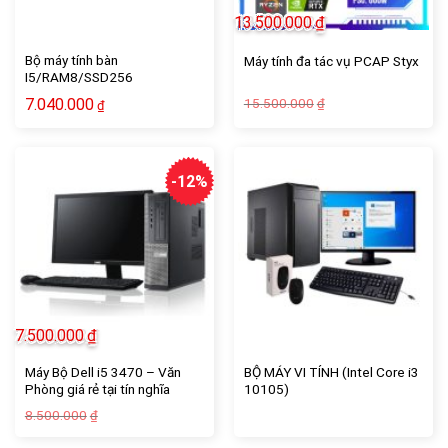
13.500.000
₫
Bộ máy tính bàn
Máy tính đa tác vụ PCAP Styx
I5/RAM8/SSD256
Giá
Giá
7.040.000
15.500.000
₫
₫
gốc
hiện
là:
tại
15.500.000₫.
là:
13.500.000₫.
-12%
7.500.000
₫
Máy Bộ Dell i5 3470 – Văn
BỘ MÁY VI TÍNH (Intel Core i3
Phòng giá rẻ tại tín nghĩa
10105)
computer
Giá
Giá
8.500.000
₫
gốc
hiện
là:
tại