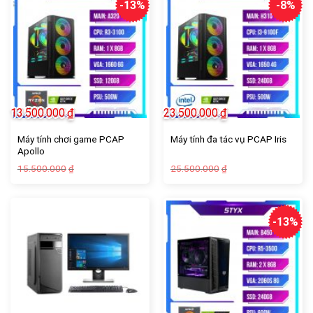
-13%
-8%
13.500.000
₫
23.500.000
₫
Máy tính chơi game PCAP
Máy tính đa tác vụ PCAP Iris
Apollo
Giá
Giá
Giá
Giá
15.500.000
25.500.000
₫
₫
gốc
hiện
gốc
hiện
là:
tại
là:
tại
15.500.000₫.
là:
25.500.000₫.
là:
13.500.000₫.
23.500.000₫.
-13%