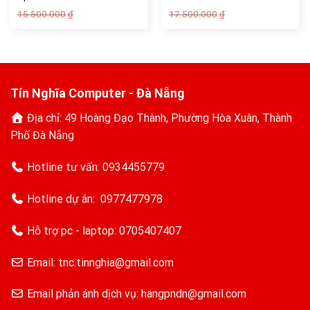
Giá
Giá
Giá
Giá
15.500.000
17.500.000
₫
₫
gốc
hiện
gốc
hiện
là:
tại
là:
tại
15.500.000₫.
là:
17.500.000₫.
là:
13.500.000₫.
15.290.000₫.
Tín Nghĩa Computer - Đà Nẵng
Địa chỉ: 49 Hoàng Đạo Thành, Phường Hòa Xuân, Thành
Phố Đà Nẵng
Hotline tư vấn:
0934455779
Hotline dự án:
0977477978
Hỗ trợ pc - laptop:
0705407407
Email: tnc.tinnghia@gmail.com
Email phản ánh dịch vụ: hangpndn@gmail.com