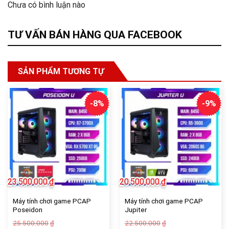
Chưa có bình luận nào
TƯ VẤN BÁN HÀNG QUA FACEBOOK
SẢN PHẨM TƯƠNG TỰ
-8%
-9%
23.500.000
₫
20.500.000
₫
Máy tính chơi game PCAP
Máy tính chơi game PCAP
Poseidon
Jupiter
Giá
Giá
Giá
Giá
25.500.000
22.500.000
₫
₫
gốc
hiện
gốc
hiện