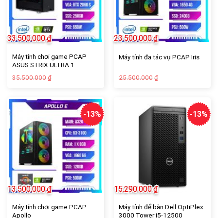
33.500.000
₫
23.500.000
₫
Máy tính chơi game PCAP
Máy tính đa tác vụ PCAP Iris
ASUS STRIX ULTRA 1
Giá
Giá
Giá
Giá
35.500.000
25.500.000
₫
₫
gốc
hiện
gốc
hiện
là:
tại
là:
tại
35.500.000₫.
là:
25.500.000₫.
là:
33.500.000₫.
23.500.000₫.
-13%
-13%
13.500.000
₫
15.290.000
₫
Máy tính chơi game PCAP
Máy tính để bàn Dell OptiPlex
Apollo
3000 Tower i5-12500