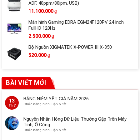
ADF, 40ppm/80ipm, USB)
11.100.000
₫
Màn hình Gaming EDRA EGM24F120PV 24 inch
FullHD 120Hz
2.500.000
₫
Bộ Nguồn XIGMATEK X-POWER III X-350
520.000
₫
BÀI VIẾT MỚI
BẢNG NIÊM YẾT GIÁ NĂM 2026
13
ở
Chức năng bình luận bị tắt
Th7
BẢNG
NIÊM
Nguyên Nhân Hỏng Dữ Liệu Thường Gặp Trên Máy
YẾT
Tính, Ổ Cứng
GIÁ
ở
Chức năng bình luận bị tắt
NĂM
Nguyên
2026