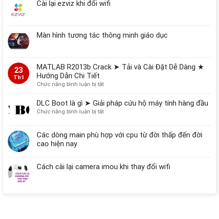
Nhân
Cài lại ezviz khi đổi wifi
Hỏng
Dữ
Liệu
Màn hình tương tác thông minh giáo dục
Thường
Gặp
Trên
Máy
MATLAB R2013b Crack ➤ Tải và Cài Đặt Dễ Dàng ★
Tính,
23
Hướng Dẫn Chi Tiết
Ổ
Th1
Cứng
ở
Chức năng bình luận bị tắt
MATLAB
R2013b
DLC Boot là gì ➤ Giải pháp cứu hộ máy tính hàng đầu
Crack
ở
Chức năng bình luận bị tắt
➤
DLC
Tải
Boot
Các dòng main phù hợp với cpu từ đời thấp đến đời
và
là
Cài
cao hiện nay
gì
Đặt
➤
Dễ
Giải
Cách cài lại camera imou khi thay đổi wifi
Dàng
pháp
★
cứu
Hướng
hộ
Dẫn
máy
Chi
tính
Tiết
hàng