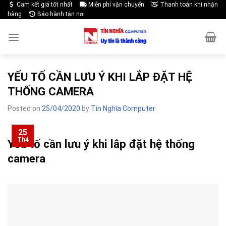
Skip
Cam kết giá tốt nhất
Miễn phí vận chuyển
Thanh toán khi nhận
hàng
Bảo hành tận nơi
to
content
YẾU TỐ CẦN LƯU Ý KHI LẮP ĐẶT HỆ
THỐNG CAMERA
Posted on
25/04/2020
by
Tín Nghĩa Computer
25
Th4
Yếu tố cần lưu ý khi lắp đặt hệ thống
camera