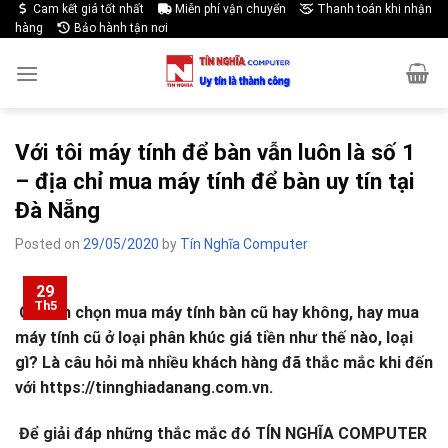
Skip
Cam kết giá tốt nhất
Miễn phí vận chuyển
Thanh toán khi nhận
hàng
Bảo hành tận nơi
to
content
Với tôi máy tính để bàn vẫn luôn là số 1
– địa chỉ mua máy tính để bàn uy tín tại
Đà Nẵng
Posted on
29/05/2020
by
Tín Nghĩa Computer
29
Th5
Có nên chọn mua máy tính bàn cũ hay không, hay mua
máy tính cũ ở loại phân khúc giá tiền như thế nào, loại
gì? Là câu hỏi mà nhiều khách hàng đã thắc mắc khi đến
với https://tinnghiadanang.com.vn.
Để giải đáp những thắc mắc đó TÍN NGHĨA COMPUTER