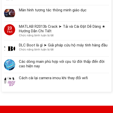
Dữ
Liệu
Màn hình tương tác thông minh giáo dục
Thường
Gặp
Trên
Máy
MATLAB R2013b Crack ➤ Tải và Cài Đặt Dễ Dàng ★
Tính,
23
Hướng Dẫn Chi Tiết
Ổ
Th1
Cứng
ở
Chức năng bình luận bị tắt
MATLAB
R2013b
DLC Boot là gì ➤ Giải pháp cứu hộ máy tính hàng đầu
Crack
ở
Chức năng bình luận bị tắt
➤
DLC
Tải
Boot
Các dòng main phù hợp với cpu từ đời thấp đến đời
và
là
Cài
cao hiện nay
gì
Đặt
➤
Dễ
Giải
Cách cài lại camera imou khi thay đổi wifi
Dàng
pháp
★
cứu
Hướng
hộ
Dẫn
máy
Chi
tính
Tiết
hàng
đầu