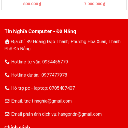
IRP HD 1080P – Hàng chính
(SILVER H2020-1)
Giá
Giá
Giá
Giá
800.000
7.000.000
₫
₫
hãng
gốc
hiện
gốc
hiện
là:
tại
là:
tại
800.000₫.
là:
7.000.000₫.
là:
730.000₫.
6.300.000₫.
Tín Nghĩa Computer - Đà Nẵng
Địa chỉ: 49 Hoàng Đạo Thành, Phường Hòa Xuân, Thành
Phố Đà Nẵng
Hotline tư vấn:
0934455779
Hotline dự án:
0977477978
Hỗ trợ pc - laptop:
0705407407
Email: tnc.tinnghia@gmail.com
Email phản ánh dịch vụ: hangpndn@gmail.com
Chính sách