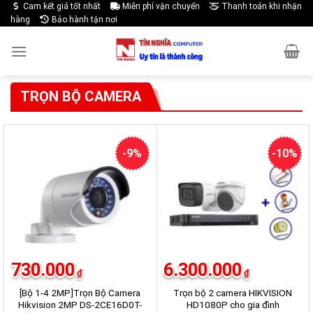
Skip
Cam kết giá tốt nhất
Miễn phí vận chuyển
Thanh toán khi nhận
hàng
Bảo hành tận nơi
to
content
TRỌN BỘ CAMERA
-9%
-10%
730.000
6.300.000
₫
₫
[Bộ 1-4 2MP]Trọn Bộ Camera
Trọn bộ 2 camera HIKVISION
Hikvision 2MP DS-2CE16D0T-
HD1080P cho gia đình