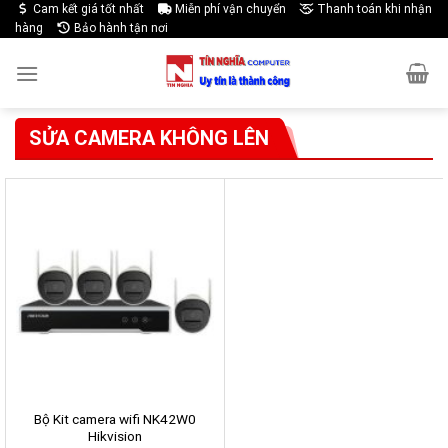
Skip
Cam kết giá tốt nhất
Miễn phí vận chuyển
Thanh toán khi nhận
hàng
Bảo hành tận nơi
to
content
SỬA CAMERA KHÔNG LÊN
Bộ Kit camera wifi NK42W0
Hikvision