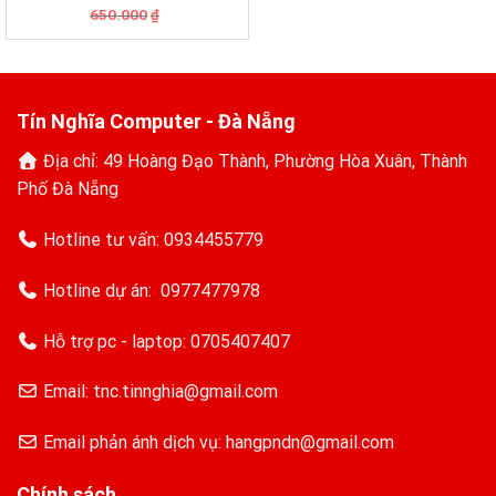
Giá
Giá
650.000
₫
gốc
hiện
là:
tại
650.000₫.
là:
530.000₫.
Tín Nghĩa Computer - Đà Nẵng
Địa chỉ: 49 Hoàng Đạo Thành, Phường Hòa Xuân, Thành
Phố Đà Nẵng
Hotline tư vấn:
0934455779
Hotline dự án:
0977477978
Hỗ trợ pc - laptop:
0705407407
Email: tnc.tinnghia@gmail.com
Email phản ánh dịch vụ: hangpndn@gmail.com
Chính sách