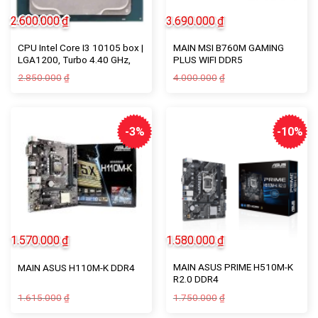
2.600.000
₫
3.690.000
₫
CPU Intel Core I3 10105 box |
MAIN MSI B760M GAMING
LGA1200, Turbo 4.40 GHz,
PLUS WIFI DDR5
4C/8T, 6MB
Giá
Giá
Giá
Giá
2.850.000
4.000.000
₫
₫
gốc
hiện
gốc
hiện
là:
tại
là:
tại
2.850.000₫.
là:
4.000.000₫.
là:
2.600.000₫.
3.690.000₫.
-3%
-10%
1.570.000
₫
1.580.000
₫
MAIN ASUS PRIME H510M-K
MAIN ASUS H110M-K DDR4
R2.0 DDR4
Giá
Giá
Giá
Giá
1.615.000
1.750.000
₫
₫
gốc
hiện
gốc
hiện
là:
tại
là:
tại