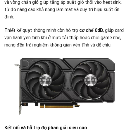
và vòng chắn gió giúp tăng áp suất gió thổi vào heatsink,
từ đó nâng cao khả năng làm mát và duy trì hiệu suất ổn
định.
Thiết kế quạt thông minh còn hỗ trợ
cơ chế 0dB
, giúp card
vận hành yên tĩnh khi ở mức tải thấp hoặc chơi game nhẹ,
mang đến trải nghiệm không gian yên tĩnh và dễ chịu.
Kết nối và hỗ trợ độ phân giải siêu cao