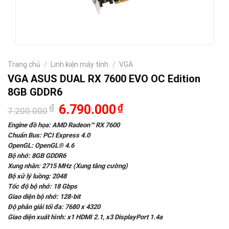
Trang chủ
/
Linh kiện máy tính
/
VGA
VGA ASUS DUAL RX 7600 EVO OC Edition
8GB GDDR6
Giá
Giá
₫
6.790.000
₫
7.200.000
gốc
hiện
là:
tại
Engine đồ họa: AMD Radeon™ RX 7600
7.200.000₫.
là:
Chuẩn Bus: PCI Express 4.0
6.790.000₫.
OpenGL: OpenGL® 4.6
Bộ nhớ: 8GB GDDR6
Xung nhân: 2715 MHz (Xung tăng cường)
Bộ xử lý luồng: 2048
Tốc độ bộ nhớ: 18 Gbps
Giao diện bộ nhớ: 128-bit
Độ phân giải tối đa: 7680 x 4320
Giao diện xuất hình: x1 HDMI 2.1, x3 DisplayPort 1.4a