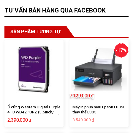
TƯ VẤN BÁN HÀNG QUA FACEBOOK
SẢN PHẨM TƯƠNG TỰ
-17%
7.129.000
₫
Ổ cứng Western Digital Purple
Máy in phun màu Epson L8050
4TB WD42PURZ (3.5Inch/
thay thế L805
5400rpm/ 256MB/ SATA3/ Ổ
Giá
Giá
2.390.000
8.540.000
₫
₫
Camera)
gốc
hiện
là:
tại
8.540.000₫.
là: