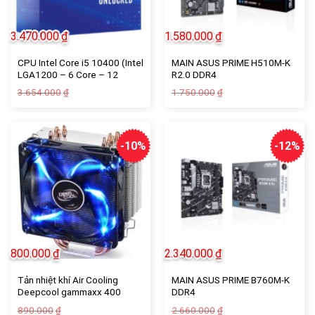
3.470.000
₫
1.580.000
₫
CPU Intel Core i5 10400 (Intel
MAIN ASUS PRIME H510M-K
LGA1200 – 6 Core – 12
R2.0 DDR4
Thread – Base 2.9Ghz –
Giá
Giá
Giá
Giá
3.654.000
1.750.000
₫
₫
Turbo 4.3Ghz – Cache 12MB)
gốc
hiện
gốc
hiện
là:
tại
là:
tại
3.654.000₫.
là:
1.750.000₫.
là:
3.470.000₫.
1.580.000₫.
-10%
-12%
800.000
₫
2.340.000
₫
Tản nhiệt khí Air Cooling
MAIN ASUS PRIME B760M-K
Deepcool gammaxx 400
DDR4
(Blue) – tín nghĩa computer
Giá
Giá
Giá
Giá
890.000
2.660.000
₫
₫