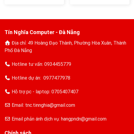
gốc
hiện
gốc
hiện
là:
tại
là:
tại
890.000₫.
là:
2.660.000₫.
là:
800.000₫.
2.340.000₫.
Tín Nghĩa Computer - Đà Nẵng
Địa chỉ: 49 Hoàng Đạo Thành, Phường Hòa Xuân, Thành
Phố Đà Nẵng
Hotline tư vấn:
0934455779
Hotline dự án:
0977477978
Hỗ trợ pc - laptop:
0705407407
Email: tnc.tinnghia@gmail.com
Email phản ánh dịch vụ: hangpndn@gmail.com
Chính sách