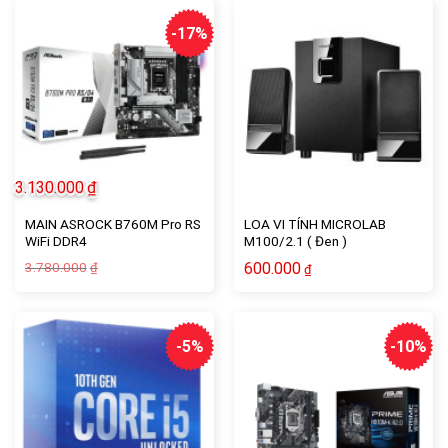
7.129.000₫.
-17%
3.130.000
₫
MAIN ASROCK B760M Pro RS
LOA VI TÍNH MICROLAB
WiFi DDR4
M100/2.1 ( Đen )
Giá
Giá
3.780.000
600.000
₫
₫
gốc
hiện
là:
tại
3.780.000₫.
là:
3.130.000₫.
-5%
-10%