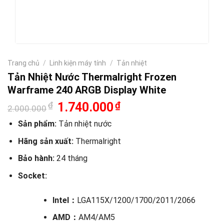
Trang chủ
/
Linh kiện máy tính
/
Tản nhiệt
Tản Nhiệt Nước Thermalright Frozen
Warframe 240 ARGB Display White
Giá
Giá
₫
1.740.000
₫
2.000.000
gốc
hiện
là:
tại
Sản phẩm:
Tản nhiệt nước
2.000.000₫.
là:
1.740.000₫.
Hãng sản xuất:
Thermalright
Bảo hành:
24 tháng
Socket:
Intel：
LGA115X/1200/1700/2011/2066
AMD：
AM4/AM5