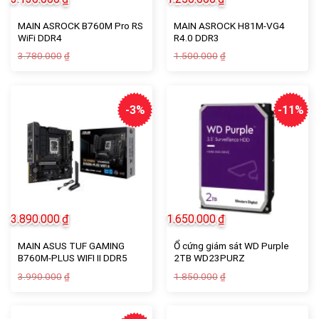
MAIN ASROCK B760M Pro RS
MAIN ASROCK H81M-VG4
WiFi DDR4
R4.0 DDR3
Giá
Giá
Giá
Giá
3.780.000
1.500.000
₫
₫
gốc
hiện
gốc
hiện
là:
tại
là:
tại
3.780.000₫.
là:
1.500.000₫.
là:
3.130.000₫.
1.250.000₫.
-3%
-11%
3.890.000
₫
1.650.000
₫
MAIN ASUS TUF GAMING
Ổ cứng giám sát WD Purple
B760M-PLUS WIFI II DDR5
2TB WD23PURZ
Giá
Giá
Giá
Giá
3.990.000
1.850.000
₫
₫
gốc
hiện
gốc
hiện
là:
tại
là:
tại
3.990.000₫.
là:
1.850.000₫.
là:
3.890.000₫.
1.650.000₫.