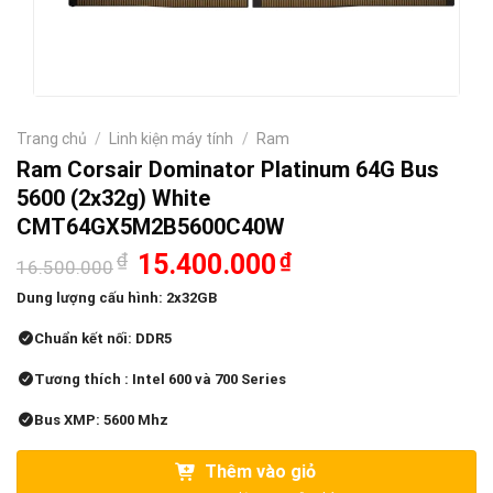
Trang chủ
/
Linh kiện máy tính
/
Ram
Ram Corsair Dominator Platinum 64G Bus
5600 (2x32g) White
CMT64GX5M2B5600C40W
Giá
Giá
₫
15.400.000
₫
16.500.000
gốc
hiện
là:
tại
Dung lượng cấu hình: 2x32GB
16.500.000₫.
là:
15.400.000₫.
Chuẩn kết nối: DDR5
Tương thích : Intel 600 và 700 Series
Bus XMP: 5600 Mhz
Thêm vào giỏ