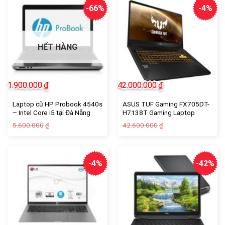
-66%
-4%
HẾT HÀNG
1.900.000
₫
42.000.000
₫
Laptop cũ HP Probook 4540s
ASUS TUF Gaming FX705DT-
– Intel Core i5 tại Đà Nẵng
H7138T Gaming Laptop
Giá
Giá
5.600.000
42.600.000
₫
₫
gốc
hiện
là:
tại
5.600.000₫.
là:
1.900.000₫.
-4%
-42%