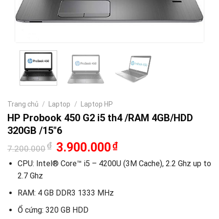
Trang chủ
/
Laptop
/
Laptop HP
HP Probook 450 G2 i5 th4 /RAM 4GB/HDD
320GB /15″6
Giá
Giá
₫
3.900.000
₫
7.200.000
gốc
hiện
là:
tại
CPU: Intel® Core™ i5 – 4200U (3M Cache), 2.2 Ghz up to
7.200.000₫.
là:
2.7 Ghz
3.900.000₫.
RAM: 4 GB DDR3 1333 MHz
Ổ cứng: 320 GB HDD