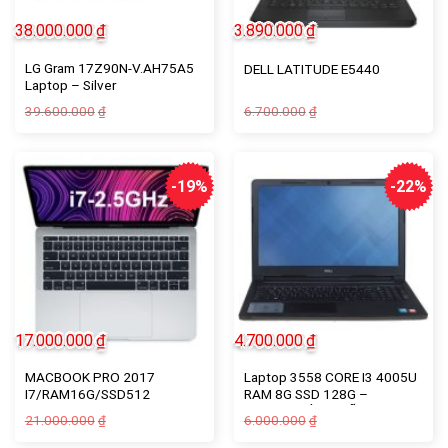
38.000.000
₫
3.890.000
₫
LG Gram 17Z90N-V.AH75A5
DELL LATITUDE E5440
Laptop – Silver
Giá
Giá
39.600.000
6.700.000
₫
₫
gốc
hiện
là:
tại
6.700.000₫.
là:
3.890.000₫.
-19%
-22%
17.000.000
₫
4.700.000
₫
MACBOOK PRO 2017
Laptop 3558 CORE I3 4005U
I7/RAM16G/SSD512
RAM 8G SSD 128G –
LAPTOP TÍN NGHĨA
Giá
Giá
Giá
Giá
21.000.000
6.000.000
₫
₫
gốc
hiện
gốc
hiện
là:
tại
là:
tại