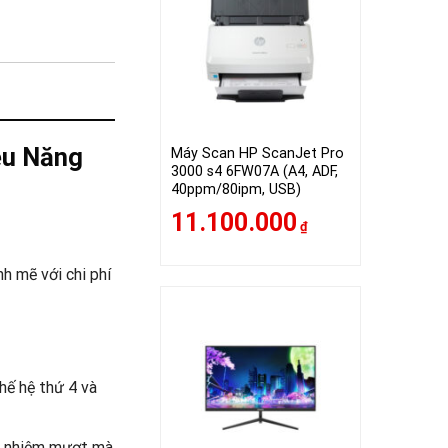
ệu Năng
Máy Scan HP ScanJet Pro
3000 s4 6FW07A (A4, ADF,
40ppm/80ipm, USB)
11.100.000
₫
h mẽ với chi phí
thế hệ thứ 4 và
đa nhiệm mượt mà