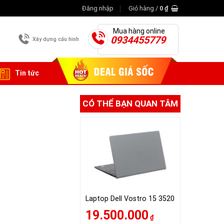
Đăng nhập
Giỏ hàng /
0
₫
Mua hàng online
0934455779
Xây dựng cấu hình
Tin tức
CÓ THỂ BẠN QUAN TÂM
Laptop Dell Vostro 15 3520
19.500.000
₫