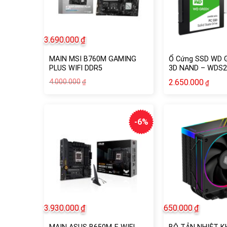
3.690.000
₫
MAIN MSI B760M GAMING
Ổ Cứng SSD WD 
PLUS WIFI DDR5
3D NAND – WDS2
Hàng Chính Hãng
Giá
Giá
4.000.000
2.650.000
₫
₫
gốc
hiện
là:
tại
4.000.000₫.
là:
3.690.000₫.
-6%
3.930.000
₫
650.000
₫