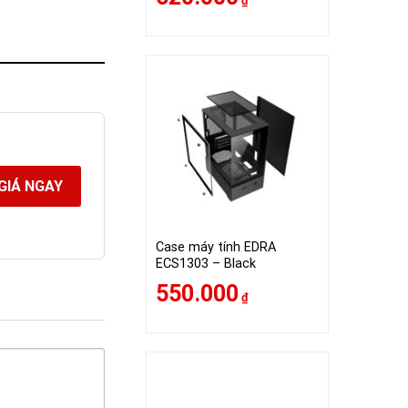
₫
GIÁ NGAY
Case máy tính EDRA
ECS1303 – Black
550.000
₫