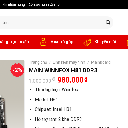
n khi nhận hàng
Bảo hành tận nơi
hàng trực tuyến
Mua trả góp
Khuyến mãi
Trang chủ
/
Linh kiện máy tính
/
Mainboard
-2%
MAIN WINNFOX H81 DDR3
Giá
Giá
₫
980.000
₫
1.000.000
gốc
hiện
là:
tại
Thương hiệu: Winnfox
1.000.000₫.
là:
980.000₫.
Model: H81
Chipset: Intel H81
Hỗ trợ ram: 2 khe DDR3