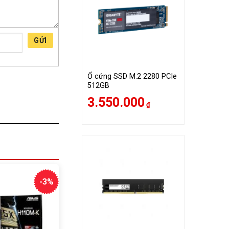
GỬI
Ổ cứng SSD M.2 2280 PCIe
512GB
3.550.000
₫
-3%