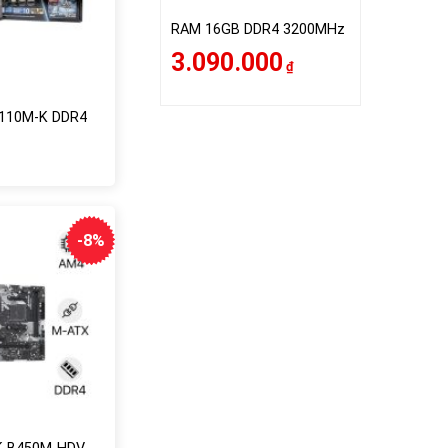
RAM 16GB DDR4 3200MHz
3.090.000
₫
110M-K DDR4
á
á
ốc
ện
i
615.000₫.
570.000₫.
-8%