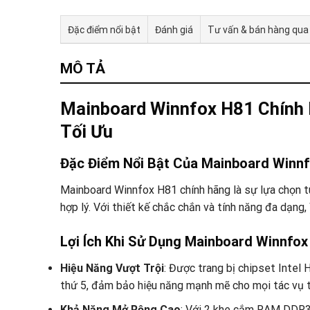
Đặc điểm nổi bật
Đánh giá
Tư vấn & bán hàng qua
MÔ TẢ
Mainboard Winnfox H81 Chính
Tối Ưu
Đặc Điểm Nổi Bật Của Mainboard Winn
Mainboard Winnfox H81 chính hãng là sự lựa chọn t
hợp lý. Với thiết kế chắc chắn và tính năng đa dạng
Lợi Ích Khi Sử Dụng Mainboard Winnfox
Hiệu Năng Vượt Trội
: Được trang bị chipset Intel H
thứ 5, đảm bảo hiệu năng mạnh mẽ cho mọi tác vụ từ
Khả Năng Mở Rộng Cao
: Với 2 khe cắm RAM DDR3,