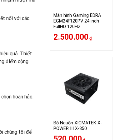
Màn hình Gaming EDRA
ết nối với các
EGM24F120PV 24 inch
FullHD 120Hz
2.500.000
₫
iệu quả. Thiết
ững điểm cộng
 chọn hoàn hảo.
Bộ Nguồn XIGMATEK X-
POWER III X-350
ới chúng tôi để
520.000