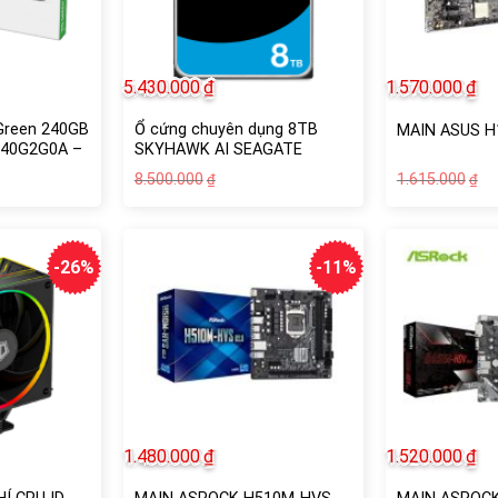
5.430.000
₫
1.570.000
₫
Green 240GB
Ổ cứng chuyên dụng 8TB
MAIN ASUS H
40G2G0A –
SKYHAWK AI SEAGATE
Giá
Giá
Gi
Gi
8.500.000
1.615.000
₫
₫
gốc
hiện
g
hi
là:
tại
là:
tạ
8.500.000₫.
là:
1.
là:
5.430.000₫.
1.
-26%
-11%
1.480.000
₫
1.520.000
₫