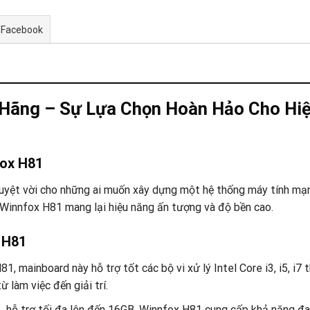
 Facebook
 Hãng – Sự Lựa Chọn Hoàn Hảo Cho Hi
fox H81
uyệt vời cho những ai muốn xây dựng một hệ thống máy tính mạn
, Winnfox H81 mang lại hiệu năng ấn tượng và độ bền cao.
 H81
81, mainboard này hỗ trợ tốt các bộ vi xử lý Intel Core i3, i5, i7 
 làm việc đến giải trí.
 hỗ trợ tối đa lên đến 16GB, Winnfox H81 cung cấp khả năng 