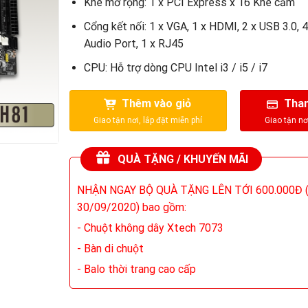
Khe mở rộng: 1 x PCI Express x 16 Khe cắm
Cổng kết nối: 1 x VGA, 1 x HDMI, 2 x USB 3.0, 4
Audio Port, 1 x RJ45
CPU: Hỗ trợ dòng CPU Intel i3 / i5 / i7
Thêm vào giỏ
Than
QUÀ TẶNG / KHUYẾN MÃI
NHẬN NGAY BỘ QUÀ TẶNG LÊN TỚI 600.000Đ (
30/09/2020) bao gồm:
- Chuột không dây Xtech 7073
- Bàn di chuột
- Balo thời trang cao cấp