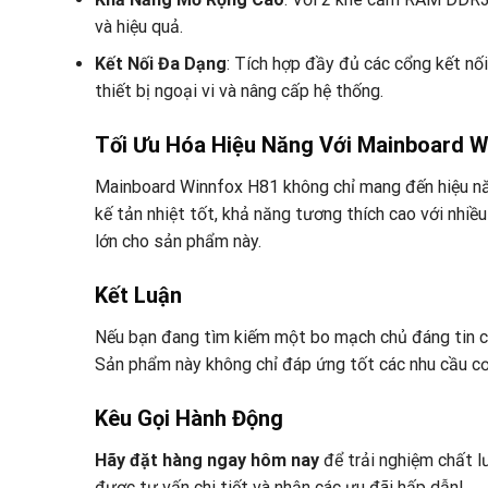
và hiệu quả.
Kết Nối Đa Dạng
: Tích hợp đầy đủ các cổng kết nối
thiết bị ngoại vi và nâng cấp hệ thống.
Tối Ưu Hóa Hiệu Năng Với Mainboard W
Mainboard Winnfox H81 không chỉ mang đến hiệu năn
kế tản nhiệt tốt, khả năng tương thích cao với nhi
lớn cho sản phẩm này.
Kết Luận
Nếu bạn đang tìm kiếm một bo mạch chủ đáng tin cậy
Sản phẩm này không chỉ đáp ứng tốt các nhu cầu cơ
Kêu Gọi Hành Động
Hãy đặt hàng ngay hôm nay
để trải nghiệm chất l
được tư vấn chi tiết và nhận các ưu đãi hấp dẫn!