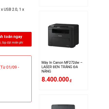
 x USB 2.0, 1 x
h toán ngay
Máy In Canon MF272dw –
LASER ĐEN TRẮNG ĐA
Từ 01/09 -
NĂNG
8.400.000
₫