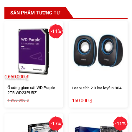
SẢN PHẨM TƯƠNG TỰ
-11%
1.650.000
₫
Ổ cứng giám sát WD Purple
Loa vi tính 2.0 loa loyfun 804
2TB WD23PURZ
Giá
Giá
1.850.000
150.000
₫
₫
gốc
hiện
là:
tại
1.850.000₫.
là:
1.650.000₫.
-17%
-11%