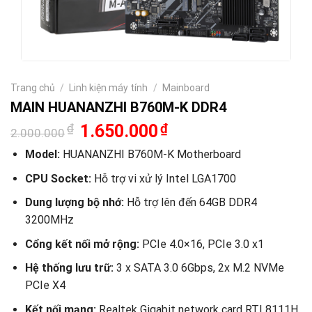
Trang chủ
/
Linh kiện máy tính
/
Mainboard
MAIN HUANANZHI B760M-K DDR4
Giá
Giá
₫
1.650.000
₫
2.000.000
gốc
hiện
là:
tại
Model:
HUANANZHI B760M-K Motherboard
2.000.000₫.
là:
1.650.000₫.
CPU Socket:
Hỗ trợ vi xử lý Intel LGA1700
Dung lượng bộ nhớ:
Hỗ trợ lên đến 64GB DDR4
3200MHz
Cổng kết nối mở rộng:
PCIe 4.0×16, PCIe 3.0 x1
Hệ thống lưu trữ:
3 x SATA 3.0 6Gbps, 2x M.2 NVMe
PCIe X4
Kết nối mạng:
Realtek Gigabit network card RTL8111H