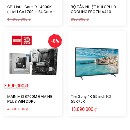
CPU Intel Core i9 14900K
BỘ TẢN NHIỆT KHÍ CPU ID-
(Intel LGA1700 – 24 Core –
COOLING FROZN A410
32 Thread – Base 3.2Ghz –
GDL(Limited Edition)
Giá
Giá
Giá
Giá
14.950.000
880.000
₫
₫
Turbo 6.0Ghz – Cache 36MB)
gốc
hiện
gốc
hiện
là:
tại
là:
tại
14.950.000₫.
là:
880.000₫.
là:
12.950.000₫.
650.000₫.
-8%
3.690.000
₫
MAIN MSI B760M GAMING
Tivi Sony 4K 55 inch KD-
PLUS WIFI DDR5
55X75K
Giá
Giá
4.000.000
13.890.000
₫
₫
gốc
hiện
là:
tại
4.000.000₫.
là:
3.690.000₫.