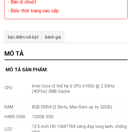
- Bàn di chuột
- Balo thời trang cao cấp
Đặc điểm nổi bật
Đánh giá
Tư vấn & bán hàng qua Facebook
MÔ TẢ
MÔ TẢ SẢN PHẨM:
Intel Core i3 thế hệ 6 CPU 6100U @ 2.3GHz
CPU
(4CPUs) 3MB Cache
RAM
8GB DDR4 (2 Slots, Max Ram up to 32GB)
HARD DISK
120GB SSD
12.5 inch HD 1366*768 sáng đẹp long lanh, chống
LCD
chói