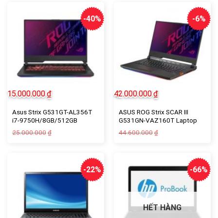
8.000.000₫.
là:
7.500.000₫.
là:
6.500.000₫.
6.900.000₫.
-40%
-6%
15.000.000
₫
42.000.000
₫
Asus Strix G531GT-AL356T
ASUS ROG Strix SCAR III
i7-9750H/8GB/512GB
G531GN-VAZ160T Laptop
Giá
Giá
25.000.000
44.600.000
₫
₫
gốc
hiện
là:
tại
25.000.000₫.
là:
15.000.000₫.
-22%
-66%
HẾT HÀNG