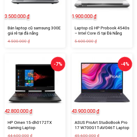
3.500.000
₫
1.900.000
₫
Bán laptop cũ samsung 300E
Laptop cũ HP Probook 4540s
giá rẻ tại đà nẵng
– Intel Core i5 tại Đà Nẵng
Giá
Giá
Giá
Giá
4.500.000
5.600.000
₫
₫
gốc
hiện
gốc
hiện
là:
tại
là:
tại
4.500.000₫.
là:
5.600.000₫.
là:
3.500.000₫.
1.900.000₫.
-7%
-4%
42.800.000
₫
43.900.000
₫
HP Omen 15-dh0172TX
ASUS ProArt StudioBook Pro
Gaming Laptop
17 W700G1T-AV046T Laptop
44.600.000
45.600.000
₫
₫