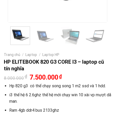
Trang chủ
/
Laptop
/
Laptop HP
HP ELITEBOOK 820 G3 CORE I3 – laptop cũ
tín nghĩa
Giá
Giá
₫
7.500.000
₫
8.000.000
gốc
hiện
là:
tại
Hp 820 g3 có thể chạy song song 1 m2 ssd và 1 hdd.
8.000.000₫.
là:
7.500.000₫.
i3 thế hệ 6 2.6ghz thế hệ mới chạy win 10 xài vp mượt dã
man.
Ram 4gb ddr4 bus 2133ghz