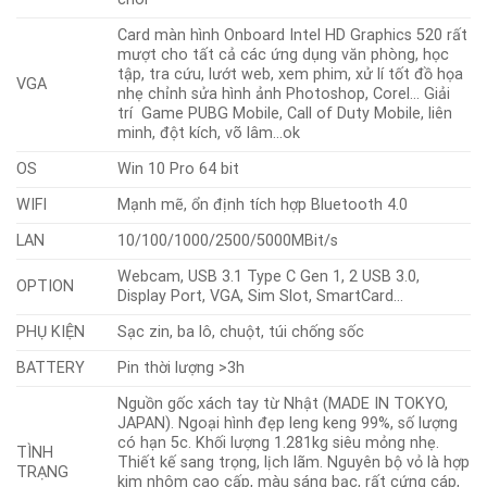
Card màn hình Onboard Intel HD Graphics 520 rất
mượt cho tất cả các ứng dụng văn phòng, học
tập, tra cứu, lướt web, xem phim, xử lí tốt đồ họa
VGA
nhẹ chỉnh sửa hình ảnh Photoshop, Corel… Giải
trí Game PUBG Mobile, Call of Duty Mobile, liên
minh, đột kích, võ lâm…ok
OS
Win 10 Pro 64 bit
WIFI
Mạnh mẽ, ổn định tích hợp Bluetooth 4.0
LAN
10/100/1000/2500/5000MBit/s
Webcam, USB 3.1 Type C Gen 1, 2 USB 3.0,
OPTION
Display Port, VGA, Sim Slot, SmartCard…
PHỤ KIỆN
Sạc zin, ba lô, chuột, túi chống sốc
BATTERY
Pin thời lượng >3h
Nguồn gốc xách tay từ Nhật (MADE IN TOKYO,
JAPAN). Ngoại hình đẹp leng keng 99%, số lượng
có hạn 5c. Khối lượng 1.281kg siêu mỏng nhẹ.
TÌNH
Thiết kế sang trọng, lịch lãm. Nguyên bộ vỏ là hợp
TRẠNG
kim nhôm cao cấp, màu sáng bạc, rất cứng cáp,