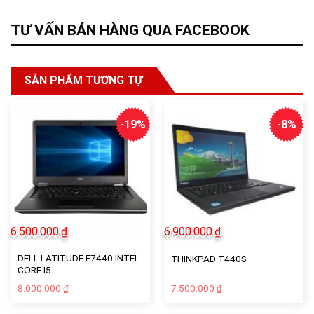
TƯ VẤN BÁN HÀNG QUA FACEBOOK
SẢN PHẨM TƯƠNG TỰ
-19%
-8%
6.500.000
₫
6.900.000
₫
DELL LATITUDE E7440 INTEL
THINKPAD T440S
CORE I5
Giá
Giá
Giá
Giá
8.000.000
7.500.000
₫
₫
gốc
hiện
gốc
hiện
là:
tại
là:
tại