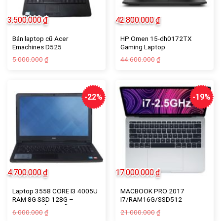
3.500.000
₫
42.800.000
₫
Bán laptop cũ Acer
HP Omen 15-dh0172TX
Emachines D525
Gaming Laptop
Giá
Giá
5.000.000
44.600.000
₫
₫
gốc
hiện
là:
tại
5.000.000₫.
là:
3.500.000₫.
-22%
-19%
4.700.000
₫
17.000.000
₫
Laptop 3558 CORE I3 4005U
MACBOOK PRO 2017
RAM 8G SSD 128G –
I7/RAM16G/SSD512
LAPTOP TÍN NGHĨA
Giá
Giá
Giá
Giá
6.000.000
21.000.000
₫
₫
gốc
hiện
gốc
hiện