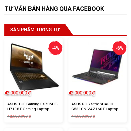
TƯ VẤN BÁN HÀNG QUA FACEBOOK
SẢN PHẨM TƯƠNG TỰ
-4%
-6%
42.000.000
₫
42.000.000
₫
ASUS TUF Gaming FX705DT-
ASUS ROG Strix SCAR III
H7138T Gaming Laptop
G531GN-VAZ160T Laptop
42.600.000
44.600.000
₫
₫