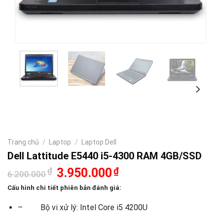
Trang chủ
/
Laptop
/
Laptop Dell
Dell Lattitude E5440 i5-4300 RAM 4GB/SSD
Giá
Giá
₫
3.950.000
₫
6.200.000
gốc
hiện
là:
tại
Cấu hình chi tiết phiên bản đánh giá:
6.200.000₫.
là:
3.950.000₫.
– Bộ vi xử lý: Intel Core i5 4200U