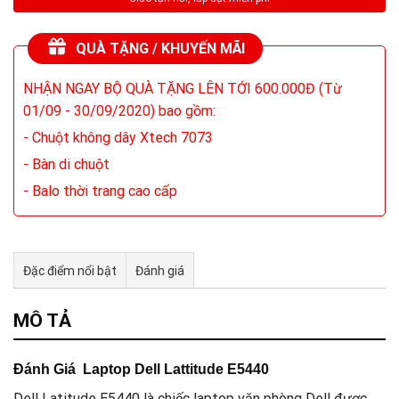
QUÀ TẶNG / KHUYẾN MÃI
NHẬN NGAY BỘ QUÀ TẶNG LÊN TỚI 600.000Đ (Từ
01/09 - 30/09/2020) bao gồm:
- Chuột không dây Xtech 7073
- Bàn di chuột
- Balo thời trang cao cấp
Đặc điểm nổi bật
Đánh giá
Tư vấn & bán hàng qua Facebook
MÔ TẢ
Đánh Giá Laptop Dell Lattitude E5440
Dell Latitude E5440 là chiếc laptop văn phòng Dell được