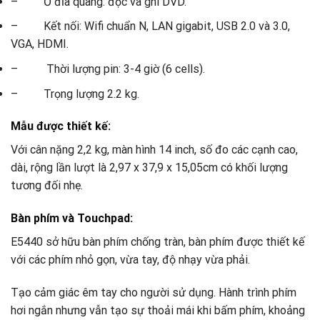
– Ổ đĩa quang: đọc và ghi DVD.
– Kết nối: Wifi chuẩn N, LAN gigabit, USB 2.0 và 3.0,
VGA, HDMI.
– Thời lượng pin: 3-4 giờ (6 cells).
– Trọng lượng 2.2 kg.
Mẫu được thiết kế:
Với cân nặng 2,2 kg, màn hình 14 inch, số đo các cạnh cao,
dài, rộng lần lượt là 2,97 x 37,9 x 15,05cm có khối lượng
tương đối nhẹ.
Bàn phím và Touchpad:
E5440 sở hữu bàn phím chống tràn, bàn phím được thiết kế
với các phím nhỏ gọn, vừa tay, độ nhạy vừa phải.
Tạo cảm giác êm tay cho người sử dụng. Hành trình phím
hơi ngắn nhưng vẫn tạo sự thoải mái khi bấm phím, khoảng