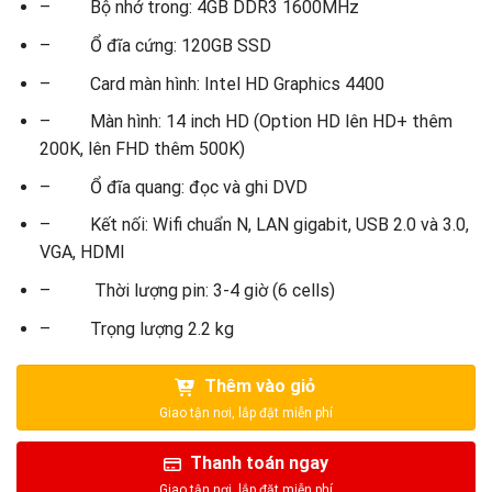
– Bộ nhớ trong: 4GB DDR3 1600MHz
– Ổ đĩa cứng: 120GB SSD
– Card màn hình: Intel HD Graphics 4400
– Màn hình: 14 inch HD (Option HD lên HD+ thêm
200K, lên FHD thêm 500K)
– Ổ đĩa quang: đọc và ghi DVD
– Kết nối: Wifi chuẩn N, LAN gigabit, USB 2.0 và 3.0,
VGA, HDMI
– Thời lượng pin: 3-4 giờ (6 cells)
– Trọng lượng 2.2 kg
Thêm vào giỏ
Thanh toán ngay