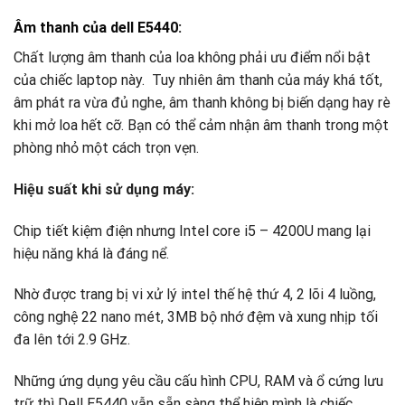
Âm thanh của dell E5440:
Chất lượng âm thanh của loa không phải ưu điểm nổi bật
của chiếc laptop này. Tuy nhiên âm thanh của máy khá tốt,
âm phát ra vừa đủ nghe, âm thanh không bị biến dạng hay rè
khi mở loa hết cỡ. Bạn có thể cảm nhận âm thanh trong một
phòng nhỏ một cách trọn vẹn.
Hiệu suất khi sử dụng máy:
Chip tiết kiệm điện nhưng Intel core i5 – 4200U mang lại
hiệu năng khá là đáng nể.
Nhờ được trang bị vi xử lý intel thế hệ thứ 4, 2 lõi 4 luồng,
công nghệ 22 nano mét, 3MB bộ nhớ đệm và xung nhịp tối
đa lên tới 2.9 GHz.
Những ứng dụng yêu cầu cấu hình CPU, RAM và ổ cứng lưu
trữ thì Dell E5440 vẫn sẵn sàng thể hiện mình là chiếc