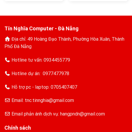
là:
tại
là:
tại
6.000.000₫.
là:
21.000.000₫.
là:
4.700.000₫.
17.000.000₫.
Tín Nghĩa Computer - Đà Nẵng
Địa chỉ: 49 Hoàng Đạo Thành, Phường Hòa Xuân, Thành
Phố Đà Nẵng
Hotline tư vấn:
0934455779
Hotline dự án:
0977477978
Hỗ trợ pc - laptop:
0705407407
Email: tnc.tinnghia@gmail.com
Email phản ánh dịch vụ: hangpndn@gmail.com
Chính sách