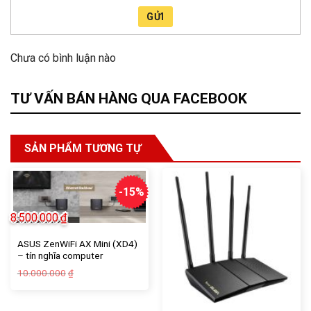
GỬI
Chưa có bình luận nào
TƯ VẤN BÁN HÀNG QUA FACEBOOK
SẢN PHẨM TƯƠNG TỰ
-15%
8.500.000
₫
ASUS ZenWiFi AX Mini (XD4)
– tín nghĩa computer
Giá
Giá
10.000.000
₫
gốc
hiện
là:
tại
10.000.000₫.
là:
8.500.000₫.