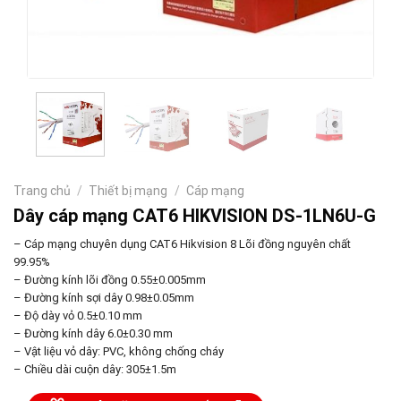
Trang chủ
/
Thiết bị mạng
/
Cáp mạng
Dây cáp mạng CAT6 HIKVISION DS-1LN6U-G
– Cáp mạng chuyên dụng CAT6 Hikvision 8 Lõi đồng nguyên chất
99.95%
– Đường kính lõi đồng 0.55±0.005mm
– Đường kính sợi dây 0.98±0.05mm
– Độ dày vỏ 0.5±0.10 mm
– Đường kính dây 6.0±0.30 mm
– Vật liệu vỏ dây: PVC, không chống cháy
– Chiều dài cuộn dây: 305±1.5m