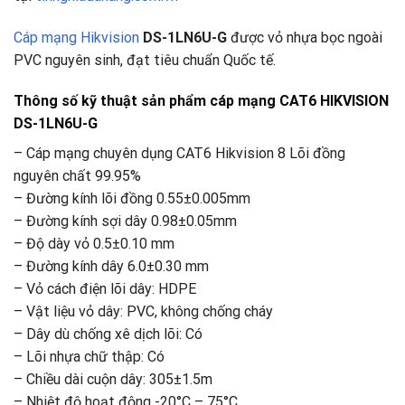
Cáp mạng Hikvision
DS-1LN6U-G
được vỏ nhựa bọc ngoài
PVC nguyên sinh, đạt tiêu chuẩn Quốc tế.
Thông số kỹ thuật sản phẩm cáp mạng CAT6 HIKVISION
DS-1LN6U-G
– Cáp mạng chuyên dụng CAT6 Hikvision 8 Lõi đồng
nguyên chất 99.95%
– Đường kính lõi đồng 0.55±0.005mm
– Đường kính sợi dây 0.98±0.05mm
– Độ dày vỏ 0.5±0.10 mm
– Đường kính dây 6.0±0.30 mm
– Vỏ cách điện lõi dây: HDPE
– Vật liệu vỏ dây: PVC, không chống cháy
– Dây dù chống xê dịch lõi: Có
– Lõi nhựa chữ thập: Có
– Chiều dài cuộn dây: 305±1.5m
– Nhiệt độ hoạt động -20°C – 75°C