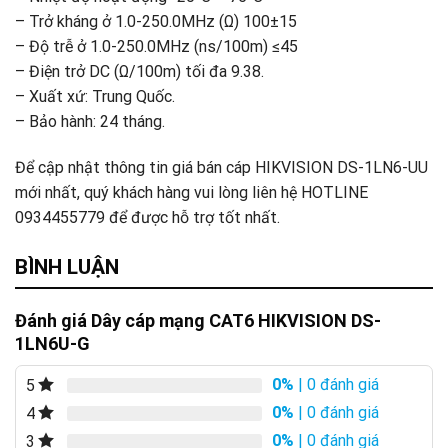
– Trở kháng ở 1.0-250.0MHz (Ω) 100±15
– Độ trễ ở 1.0-250.0MHz (ns/100m) ≤45
– Điện trở DC (Ω/100m) tối đa 9.38.
– Xuất xứ: Trung Quốc.
– Bảo hành: 24 tháng.
Để cập nhật thông tin giá bán cáp HIKVISION DS-1LN6-UU
mới nhất, quý khách hàng vui lòng liên hệ HOTLINE
0934455779 để được hỗ trợ tốt nhất.
BÌNH LUẬN
Đánh giá Dây cáp mạng CAT6 HIKVISION DS-
1LN6U-G
0%
| 0 đánh giá
5
0%
| 0 đánh giá
4
0%
| 0 đánh giá
3