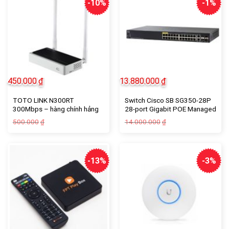
-10%
-1%
450.000
₫
13.880.000
₫
TOTO LINK N300RT
Switch Cisco SB SG350-28P
300Mbps – hàng chính hảng
28-port Gigabit POE Managed
Switch (SG350-28P-K9-EU) –
Giá
Giá
Giá
Giá
500.000
14.000.000
₫
₫
tín nghĩa computer
gốc
hiện
gốc
hiện
là:
tại
là:
tại
500.000₫.
là:
14.000.000₫.
là:
450.000₫.
13.880.000₫.
-13%
-3%