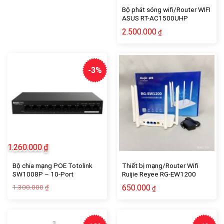
Bộ phát sóng wifi/Router WIFI
ASUS RT-AC1500UHP
AC1500 (4Anten 5dBi/4LAN
2.500.000
₫
GIGABIT/USB/Ai)
-3%
1.260.000
₫
Bộ chia mạng POE Totolink
Thiết bị mạng/Router Wifi
SW1008P – 10-Port
Ruijie Reyee RG-EW1200
10/100Mbps PoE Powered
Giá
Giá
1.300.000
650.000
₫
₫
Switch
gốc
hiện
là:
tại
1.300.000₫.
là:
1.260.000₫.