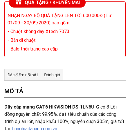
QUÀ TẶNG / KHUYẾN MÃI
NHẬN NGAY BỘ QUÀ TẶNG LÊN TỚI 600.000Đ (Từ
01/09 - 30/09/2020) bao gồm:
- Chuột không dây Xtech 7073
- Bàn di chuột
- Balo thời trang cao cấp
Đặc điểm nổi bật
Đánh giá
Tư vấn & bán hàng qua Facebook
MÔ TẢ
Dây cáp mạng CAT6 HIKVISION DS-1LN6U-G
có 8 Lõi
đồng nguyên chất 99.95%, đạt tiêu chuẩn của các công
trình dự án lớn, nhập khẩu 100%, nguyên cuộn 305m, giá tốt
tại
tinnghiadanang.com.vn