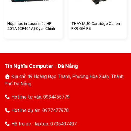
Hộp mực in Laser màu HP
THAY MỰC Cartridge Canon
201A (CF401A) Cyan Chính
FX9 GIÁ RẺ
hãng – tín nghĩa computer
Tín Nghĩa Computer - Đà Nẵng
Địa chỉ: 49 Hoàng Đạo Thành, Phường Hòa Xuân, Thành
Phố Đà Nẵng
Hotline tư vấn:
0934455779
Hotline dự án:
0977477978
Hỗ trợ pc - laptop:
0705407407