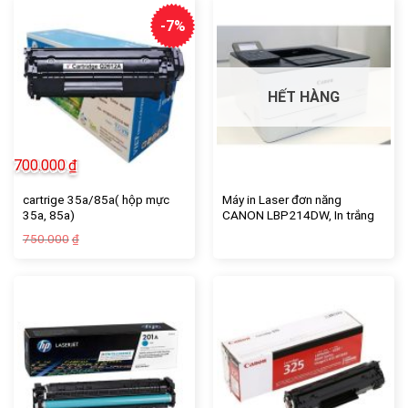
-7%
HẾT HÀNG
700.000
₫
cartrige 35a/85a( hộp mực
Máy in Laser đơn năng
35a, 85a)
CANON LBP214DW, In trắng
đen 2 mặt tự động, có in Wifi,
Giá
Giá
750.000
₫
có Network, chính hãng LBM
gốc
hiện
là:
tại
750.000₫.
là:
700.000₫.