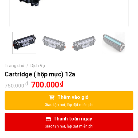
Trang chủ
/
Dịch Vụ
Cartridge ( hộp mực) 12a
Giá
Giá
₫
700.000
₫
750.000
gốc
hiện
là:
tại
Thêm vào giỏ
750.000₫.
là:
700.000₫.
Thanh toán ngay