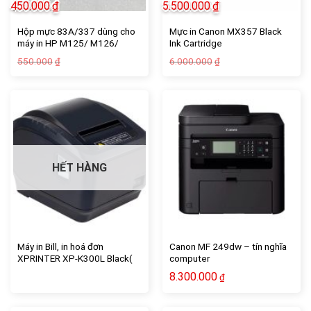
450.000
₫
5.500.000
₫
Hộp mực 83A/337 dùng cho
Mực in Canon MX357 Black
máy in HP M125/ M126/
Ink Cartridge
M127F/ 201/ 225/MF211
Giá
Giá
Giá
Giá
550.000
6.000.000
₫
₫
gốc
hiện
gốc
hiện
là:
tại
là:
tại
550.000₫.
là:
6.000.000₫.
là:
450.000₫.
5.500.000₫.
HẾT HÀNG
Máy in Bill, in hoá đơn
Canon MF 249dw – tín nghĩa
XPRINTER XP-K300L Black(
computer
Cổng USB/RS232/LAN/ Tự
8.300.000
₫
động cắt)