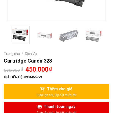
Trang chủ
/
Dịch Vụ
Cartridge Canon 328
Giá
Giá
₫
450.000
₫
550.000
gốc
hiện
là:
tại
GIÁ LIÊN HỆ: 0934455779
550.000₫.
là:
450.000₫.
Thêm vào giỏ
Thanh toán ngay