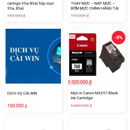
cartrige 35a/85a( hộp mực
THAY MỰC – NẠP MỰC –
35a, 85a)
BƠM MỰC CHÍNH HÃNG TẠI
ĐÀ NẴNG
Giá
Giá
Giá
Giá
750.000
110.000
₫
₫
gốc
hiện
gốc
hiện
là:
tại
là:
tại
750.000₫.
là:
110.000₫.
là:
700.000₫.
100.000₫.
-8%
5.500.000
₫
Mực in Canon MX357 Black
DỊCH VỤ CÀI WIN
Ink Cartridge
Giá
Giá
100.000
6.000.000
₫
₫
gốc
hiện
là:
tại
6.000.000₫.
là:
5.500.000₫.