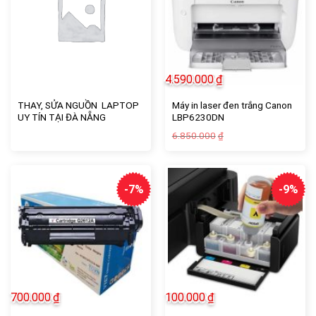
4.590.000
₫
THAY, SỬA NGUỒN LAPTOP
Máy in laser đen trắng Canon
UY TÍN TẠI ĐÀ NẴNG
LBP6230DN
Giá
Giá
6.850.000
₫
gốc
hiện
là:
tại
6.850.000₫.
là:
4.590.000₫.
-7%
-9%
700.000
₫
100.000
₫