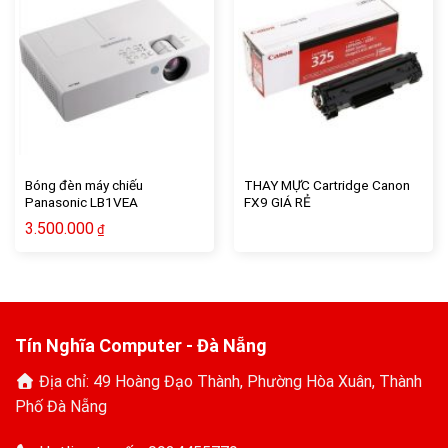
Bóng đèn máy chiếu
THAY MỰC Cartridge Canon
Panasonic LB1VEA
FX9 GIÁ RẺ
3.500.000
₫
Tín Nghĩa Computer - Đà Nẵng
Địa chỉ: 49 Hoàng Đạo Thành, Phường Hòa Xuân, Thành
Phố Đà Nẵng