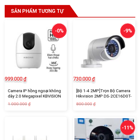
SẢN PHẨM TƯƠNG TỰ
-0%
-9%
999.000
₫
730.000
₫
Camera IP hồng ngoại không
[Bộ 1-4 2MP]Trọn Bộ Camera
dây 2.0 Megapixel KBVISION
Hikvision 2MP DS-2CE16D0T-
KN-H21PW – KN-H21PW
IRP HD 1080P – Hàng chính
Giá
Giá
Giá
Giá
1.000.000
800.000
₫
₫
hãng
gốc
hiện
gốc
hiện
là:
tại
là:
tại
1.000.000₫.
là:
800.000₫.
là:
999.000₫.
730.000₫.
-11%