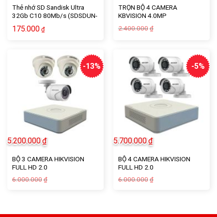
Thẻ nhớ SD Sandisk Ultra
TRỌN BỘ 4 CAMERA
32Gb C10 80Mb/s (SDSDUN-
KBVISION 4.0MP
032G-GN3IN)
Giá
Giá
175.000
2.400.000
₫
₫
gốc
hiện
là:
tại
2.400.000₫.
là:
2.200.000₫.
-13%
-5%
5.200.000
₫
5.700.000
₫
BỘ 3 CAMERA HIKVISION
BỘ 4 CAMERA HIKVISION
FULL HD 2.0
FULL HD 2.0
Giá
Giá
Giá
Giá
6.000.000
6.000.000
₫
₫
gốc
hiện
gốc
hiện
là:
tại
là:
tại
6.000.000₫.
là:
6.000.000₫.
là:
5.200.000₫.
5.700.000₫.