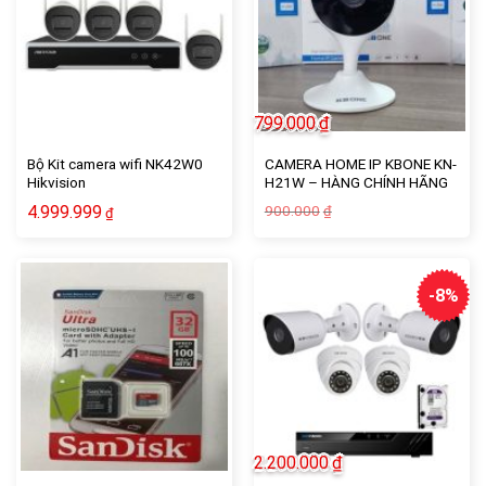
799.000
₫
Bộ Kit camera wifi NK42W0
CAMERA HOME IP KBONE KN-
Hikvision
H21W – HÀNG CHÍNH HÃNG
100%
Giá
Giá
4.999.999
900.000
₫
₫
gốc
hiện
là:
tại
900.000₫.
là:
799.000₫.
-8%
2.200.000
₫