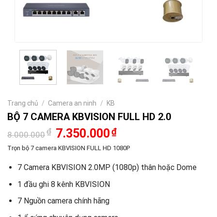
Trang chủ
/
Camera an ninh
/
KB
BỘ 7 CAMERA KBVISION FULL HD 2.0
Giá
Giá
₫
7.350.000
₫
8.000.000
gốc
hiện
là:
tại
Trọn bộ 7 camera KBVISION FULL HD 1080P
8.000.000₫.
là:
7.350.000₫.
7 Camera KBVISION 2.0MP (1080p) thân hoặc Dome
1 đầu ghi 8 kênh KBVISION
7 Nguồn camera chính hãng