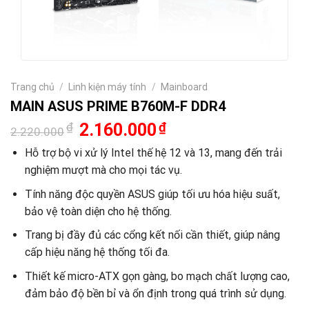
Trang chủ
/
Linh kiện máy tính
/
Mainboard
MAIN ASUS PRIME B760M-F DDR4
Giá
Giá
₫
2.160.000
₫
2.220.000
gốc
hiện
là:
tại
Hỗ trợ bộ vi xử lý Intel thế hệ 12 và 13, mang đến trải
2.220.000₫.
là:
nghiệm mượt mà cho mọi tác vụ.
2.160.000₫.
Tính năng độc quyền ASUS giúp tối ưu hóa hiệu suất,
bảo vệ toàn diện cho hệ thống.
Trang bị đầy đủ các cổng kết nối cần thiết, giúp nâng
cấp hiệu năng hệ thống tối đa.
Thiết kế micro-ATX gọn gàng, bo mạch chất lượng cao,
đảm bảo độ bền bỉ và ổn định trong quá trình sử dụng.