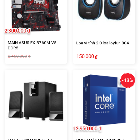
2.300.000
₫
MAIN ASUS EX-B760M-V5
Loa vi tính 2.0 loa loyfun 804
DDR5
Giá
Giá
2.450.000
150.000
₫
₫
gốc
hiện
là:
tại
2.450.000₫.
là:
2.300.000₫.
-13%
12.950.000
₫