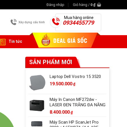
Đăng nhập
Giỏ hàng /
0
₫
Mua hàng online
0934455779
Xây dựng cấu hình
Tin tức
SẢN PHẨM MỚI
Laptop Dell Vostro 15 3520
19.500.000
₫
Máy In Canon MF272dw -
LASER ĐEN TRẮNG ĐA NĂNG
8.400.000
₫
Máy Scan HP ScanJet Pro