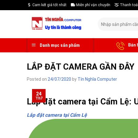
Skip
Cam kết giá tốt nhất
Miễn phí vận chuyển
Thanh toá
to
content
Tìm
kiếm:
Bán 
Danh mục sản phẩm
LẮP ĐẶT CAMERA GẦN ĐÂY
Posted on
24/07/2020
by
Tín Nghĩa Computer
24
Th7
Lắp đặt camera tại Cẩm Lệ: Uy
Lắp đặt camera tại Cẩm Lệ