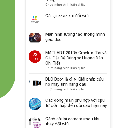
ở
Chức năng bình luận bị tắt
2026
Nguyên
Nhân
Cài lại ezviz khi đổi wifi
Hỏng
Dữ
Liệu
Màn hình tương tác thông minh
Thường
Gặp
giáo dục
Trên
Máy
MATLAB R2013b Crack ➤ Tải và
Tính,
23
Cài Đặt Dễ Dàng ★ Hướng Dẫn
Ổ
Th1
Chi Tiết
Cứng
ở
Chức năng bình luận bị tắt
MATLAB
R2013b
DLC Boot là gì ➤ Giải pháp cứu
Crack
hộ máy tính hàng đầu
➤
ở
Chức năng bình luận bị tắt
Tải
DLC
và
Boot
Các dòng main phù hợp với cpu
Cài
là
từ đời thấp đến đời cao hiện nay
Đặt
gì
Dễ
➤
Dàng
Cách cài lại camera imou khi
Giải
★
pháp
thay đổi wifi
Hướng
cứu