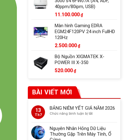
3000 s4 6FW07A (A4, ADF,
40ppm/80ipm, USB)
11.100.000
₫
Màn hình Gaming EDRA
EGM24F120PV 24 inch FullHD
120Hz
2.500.000
₫
Bộ Nguồn XIGMATEK X-
POWER III X-350
520.000
₫
BÀI VIẾT MỚI
BẢNG NIÊM YẾT GIÁ NĂM 2026
13
ở
Chức năng bình luận bị tắt
Th7
BẢNG
NIÊM
Nguyên Nhân Hỏng Dữ Liệu
YẾT
Thường Gặp Trên Máy Tính, Ổ
GIÁ
Cứng
NĂM