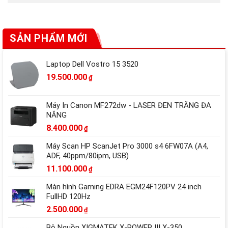
SẢN PHẨM MỚI
Laptop Dell Vostro 15 3520
19.500.000
₫
Máy In Canon MF272dw - LASER ĐEN TRẮNG ĐA
NĂNG
8.400.000
₫
Máy Scan HP ScanJet Pro 3000 s4 6FW07A (A4,
ADF, 40ppm/80ipm, USB)
11.100.000
₫
Màn hình Gaming EDRA EGM24F120PV 24 inch
FullHD 120Hz
2.500.000
₫
Bộ Nguồn XIGMATEK X-POWER III X-350