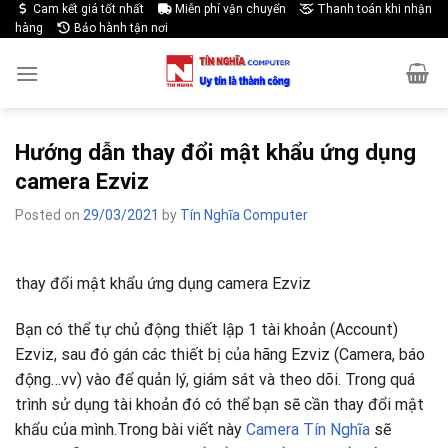
Skip
Cam kết giá tốt nhất
Miễn phí vận chuyển
Thanh toán khi nhận
hàng
Bảo hành tận nơi
to
content
Hướng dẫn thay đổi mật khẩu ứng dụng
camera Ezviz
Posted on
29/03/2021
by
Tín Nghĩa Computer
thay đổi mật khẩu ứng dụng camera Ezviz
Bạn có thể tự chủ động thiết lập 1 tài khoản (Account)
Ezviz, sau đó gán các thiết bị của hãng Ezviz (Camera, báo
động…vv) vào để quản lý, giám sát và theo dõi. Trong quá
trình sử dụng tài khoản đó có thể bạn sẽ cần thay đổi mật
khẩu của mình.Trong bài viết này
Camera Tín Nghĩa
sẽ