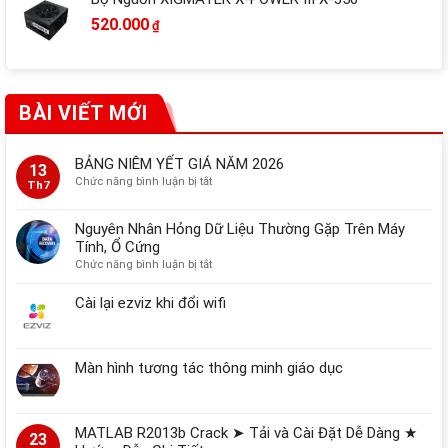
520.000
₫
BÀI VIẾT MỚI
BẢNG NIÊM YẾT GIÁ NĂM 2026
13
ở
Chức năng bình luận bị tắt
Th7
BẢNG
NIÊM
Nguyên Nhân Hỏng Dữ Liệu Thường Gặp Trên Máy
YẾT
Tính, Ổ Cứng
GIÁ
ở
Chức năng bình luận bị tắt
NĂM
Nguyên
2026
Nhân
Cài lại ezviz khi đổi wifi
Hỏng
Dữ
Liệu
Màn hình tương tác thông minh giáo dục
Thường
Gặp
Trên
Máy
MATLAB R2013b Crack ➤ Tải và Cài Đặt Dễ Dàng ★
Tính,
23