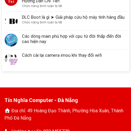
Hướng Dẫn Chi Tiết
Ổ
Th1
Cứng
ở
Chức năng bình luận bị tắt
MATLAB
R2013b
DLC Boot là gì ➤ Giải pháp cứu hộ máy tính hàng đầu
Crack
ở
Chức năng bình luận bị tắt
➤
DLC
Tải
Boot
Các dòng main phù hợp với cpu từ đời thấp đến đời
và
là
Cài
cao hiện nay
gì
Đặt
➤
Dễ
Giải
Cách cài lại camera imou khi thay đổi wifi
Dàng
pháp
★
cứu
Hướng
hộ
Dẫn
máy
Chi
tính
Tiết
hàng
đầu
Tín Nghĩa Computer - Đà Nẵng
Địa chỉ: 49 Hoàng Đạo Thành, Phường Hòa Xuân, Thành
Phố Đà Nẵng