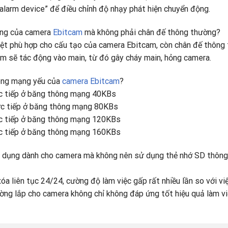
 alarm device” để điều chỉnh độ nhạy phát hiện chuyển động.
dụng của camera
Ebitcam
mà không phải chân đế thông thường?
biệt phù hợp cho cấu tạo của camera Ebitcam, còn chân đế thông
cam sẽ tác động vào main, từ đó gây cháy main, hỏng camera.
hông mạng yếu của
camera Ebitcam
?
ực tiếp ở băng thông mạng 40KBs
rực tiếp ở băng thông mạng 80KBs
rực tiếp ở băng thông mạng 120KBs
rực tiếp ở băng thông mạng 160KBs
ên dụng dành cho camera mà không nên sử dụng thẻ nhớ SD thông
a liên tục 24/24, cường độ làm việc gấp rất nhiều lần so với vi
ờng lắp cho camera không chỉ không đáp ứng tốt hiệu quả làm v