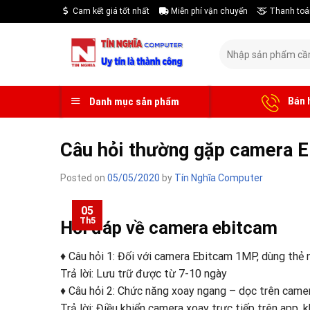
Skip
Cam kết giá tốt nhất
Miễn phí vận chuyển
Thanh toá
to
content
Tìm
kiếm:
Bán 
Danh mục sản phẩm
Câu hỏi thường gặp camera
Posted on
05/05/2020
by
Tín Nghĩa Computer
05
Th5
Hỏi đáp về camera ebitcam
♦ Câu hỏi 1: Đối với camera Ebitcam 1MP, dùng thẻ
Trả lời: Lưu trữ được từ 7-10 ngày
♦ Câu hỏi 2: Chức năng xoay ngang – dọc trên cam
Trả lời: Điều khiển camera xoay trực tiếp trên app, 