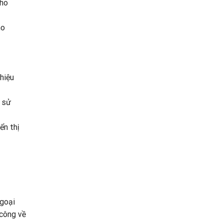
cho
ho
hiệu
h sử
ển thị
ngoại
 công về