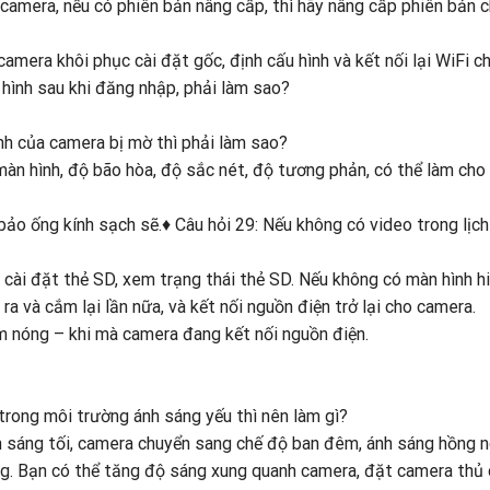
 camera, nếu có phiên bản nâng cấp, thì hãy nâng cấp phiên bản 
mera khôi phục cài đặt gốc, định cấu hình và kết nối lại WiFi c
hình sau khi đăng nhập, phải làm sao?
nh của camera bị mờ thì phải làm sao?
àn hình, độ bão hòa, độ sắc nét, độ tương phản, có thể làm cho 
ảo ống kính sạch sẽ.♦ Câu hỏi 29: Nếu không có video trong lịc
 cài đặt thẻ SD, xem trạng thái thẻ SD. Nếu không có màn hình hi
ra và cắm lại lần nữa, và kết nối nguồn điện trở lại cho camera.
 nóng – khi mà camera đang kết nối nguồn điện.
trong môi trường ánh sáng yếu thì nên làm gì?
h sáng tối, camera chuyển sang chế độ ban đêm, ánh sáng hồng 
ắng. Bạn có thể tăng độ sáng xung quanh camera, đặt camera thủ