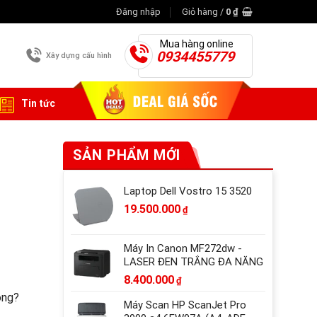
Đăng nhập
Giỏ hàng /
0
₫
Mua hàng online
0934455779
Xây dựng cấu hình
Tin tức
SẢN PHẨM MỚI
Laptop Dell Vostro 15 3520
19.500.000
₫
Máy In Canon MF272dw -
LASER ĐEN TRẮNG ĐA NĂNG
8.400.000
₫
ông?
Máy Scan HP ScanJet Pro