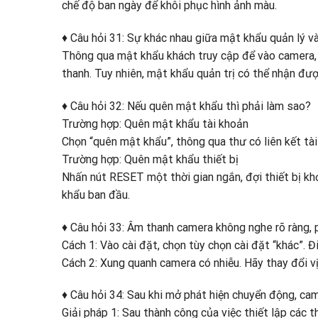
chế độ ban ngày để khôi phục hình ảnh màu.
♦ Câu hỏi 31: Sự khác nhau giữa mật khẩu quản lý và
Thông qua mật khẩu khách truy cập để vào camera, c
thanh. Tuy nhiên, mật khẩu quản trị có thể nhận đư
♦ Câu hỏi 32: Nếu quên mật khẩu thì phải làm sao?
Trường hợp: Quên mật khẩu tài khoản
Chọn “quên mật khẩu”, thông qua thư có liên kết tà
Trường hợp: Quên mật khẩu thiết bị
Nhấn nút RESET một thời gian ngắn, đợi thiết bị khở
khẩu ban đầu.
♦ Câu hỏi 33: Âm thanh camera không nghe rõ ràng, 
Cách 1: Vào cài đặt, chọn tùy chọn cài đặt “khác”. Đi
Cách 2: Xung quanh camera có nhiễu. Hãy thay đổi vị
♦ Câu hỏi 34: Sau khi mở phát hiện chuyển động, ca
Giải pháp 1: Sau thành công của việc thiết lập các