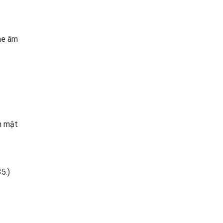
ghe âm
ên mật
5.)