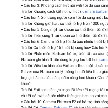
♦ Câu hỏi 3: Khoảng cách kết nối wifi tối đa của cam
Trả lời: Khoảng cách kết nối wifi của
camera Ebitca
♦ Câu hỏi 4: Số lượng người xem tối đa cùng một lúc
Trả lời: Không giới hạn, có thể hỗ trợ trên 1000 ng
♦ Câu hỏi 5: Cùng một tài khoản có thể thêm tối đa 
Trả lời: Trên cùng 1 tài khoản có thể thêm tối đa 32 
♦ Câu hỏi 6: Camera hổ trợ tối đa bao nhiêu thiết bị
Trả lời: Có thể hỗ trợ 16 thiết bị cùng lúc♦ Câu hỏi
Trả lời: Phần mềm Ebitcam hỗ trợ trên tất cả các h
Ebitcam ghi hình ít tốn dung lượng lưu trữ hơn
came
Trả lời: Việc lưu hình của Ebitcam theo một chuẩn n
Server của Ebitcam xử lý thông tin dữ liệu theo gia
lượng nhỏ hơn các sản phẩm cùng loại khác.♦ Câu hỏ
khác?
Trả lời: Ebitcam cần lựa chọn lối liên kết mạng tố
và kết nối wifi sẽ tốn nhiều thời gian hơn so với các
♦ Câu hỏi 10: Camera Ebitcam E2 có hỗ trợ tính nă
Trả lời: Có.
Camera Ebitcam E2
hỗ trợ tính năng zo