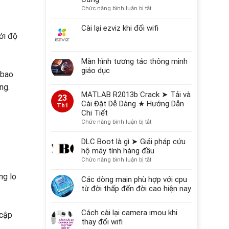
ở
Chức năng bình luận bị tắt
2026
Nguyên
Nhân
Cài lại ezviz khi đổi wifi
Hỏng
ới độ
Dữ
Liệu
Màn hình tương tác thông minh
Thường
Gặp
giáo dục
 bao
Trên
ng.
Máy
MATLAB R2013b Crack ➤ Tải và
Tính,
23
Cài Đặt Dễ Dàng ★ Hướng Dẫn
Ổ
Th1
Chi Tiết
Cứng
ở
Chức năng bình luận bị tắt
MATLAB
R2013b
DLC Boot là gì ➤ Giải pháp cứu
Crack
hộ máy tính hàng đầu
➤
ở
Chức năng bình luận bị tắt
Tải
DLC
và
ng lo
Boot
Các dòng main phù hợp với cpu
Cài
là
từ đời thấp đến đời cao hiện nay
Đặt
gì
Dễ
➤
Dàng
Cách cài lại camera imou khi
Giải
 cập
★
pháp
thay đổi wifi
Hướng
cứu