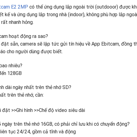
itcam E2 2MP
có thể ứng dụng lắp ngoài trời (outdooor) được k
 kế và ứng dụng lắp trong nhà (indoor), không phù hợp lắp ngoài
 rất nhanh hỏng.
tcam hoạt động ra sao?
i đặt sẵn, camera sẽ lập tức gửi tín hiệu về App Ebitcam, đồng t
báo cho người dùng được biết.
 bao nhiêu?
 đến 128GB
nh dài ngày nhất trên thẻ nhớ SD?
ất trên thẻ nhớ, cần:
i đặt >>Ghi hình >>Chế độ video siêu dài
ngày trên thẻ nhớ 16GB, có phải chỉ lưu khi có chuyển động?
 liên tục 24/24, gồm cả tĩnh và động