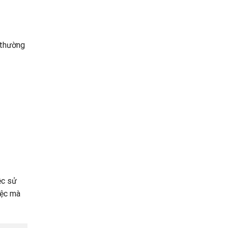
 thường
ệc sử
iệc mà