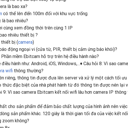
era là bao xa?
m
có thể lên đến 100m đối với khu vực trống.
 là bao nhiêu?
ười cùng xem đồng thời trên cùng 1 IP
bao nhiêu thiết bị ?
thiết bị (
camera
)
 báo động ngoại vi (cửa từ, PIR, thiết bị cảm ứng báo khói)?
 7: Phần mềm Ebitcam hỗ trợ trên hệ điều hành nào?
ệ điều hành như: Android, iOS, Windows,…♦ Câu hỏi 8: Vì sao came
ra wifi
thông thường?
én riêng, thông tin được đưa lên server và xử lý một cách tối ưu
o thức đặc biệt của nhà phát hành từ đó thông tin được nén lại 
i 9: Vì sao camera Ebitcam kết nối wifi lâu hơn camera IP thông
t nhất cho sản phẩm để đảm bảo chất lượng của hình ảnh nên việc
 dòng sản phẩm khác. 120 giây là thời gian tối đa của việc kết nối
ng zoom không?
om 8x