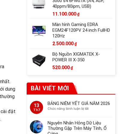
3000 s4 6FW07A (A4, ADF,
40ppm/80ipm, USB)
11.100.000
₫
Màn hình Gaming EDRA
EGM24F120PV 24 inch FullHD
120Hz
2.500.000
₫
Bộ Nguồn XIGMATEK X-
POWER III X-350
ra
520.000
₫
 nhất.
BÀI VIẾT MỚI
với dung
 thường
BẢNG NIÊM YẾT GIÁ NĂM 2026
13
ở
Chức năng bình luận bị tắt
Th7
 cài đặt
BẢNG
.
NIÊM
Nguyên Nhân Hỏng Dữ Liệu
YẾT
Thường Gặp Trên Máy Tính, Ổ
GIÁ
Cứng
NĂM