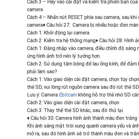
Cách 3 – Hãy vào cài đặt và kiểm tra phiên bản của
camera
Cách 4 – Nhấn nút RESET phía sau camera, sau khi ca
camera♦ Câu hỏi 27: Camera bị nhiễu hoặc đen màn 
Cách 1: Khởi động lại camera
Cách 2: Kiểm tra hệ thống mạng♦ Câu hỏi 28: Hình ả
Cách 1: Đăng nhập vào camera, điều chỉnh độ sáng m
ứng hình ảnh trở nên lý tưởng hơn.
Cách 2: Sử dụng tăm bông để lau ống kính, để đảm b
phải làm sao?
Cách 1: Vào giao diện cài đặt camera, chọn tùy chọn
thẻ SD, vui lòng rút nguồn camera sau đó rút thẻ SD 
Lưu ý: Camera
Ebitcam
không hỗ trợ thẻ nhớ SD cắm
Cách 2: Vào giao diện cài đặt camera, chọn
Cách 3: Thay thế thẻ SD khác, sau đó thử lại.
♦ Câu hỏi 30: Camera hình ảnh thành màu đen trắng 
Khi ánh sáng mặt trời xung quanh camera yếu và án
mở ra, sau đó hình ảnh sẽ trở thành màu đen và tr