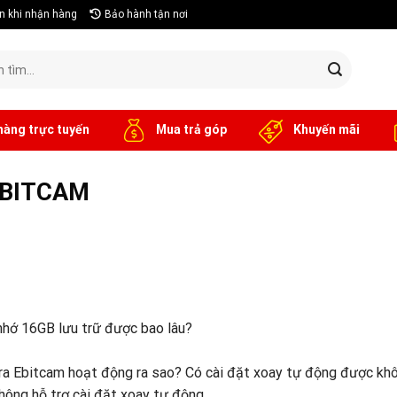
n khi nhận hàng
Bảo hành tận nơi
hàng trực tuyến
Mua trả góp
Khuyến mãi
 EBITCAM
 nhớ 16GB lưu trữ được bao lâu?
era Ebitcam hoạt động ra sao? Có cài đặt xoay tự động được kh
không hỗ trợ cài đặt xoay tự động.