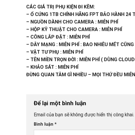
CÁC GIÁ TRỊ PHỤ KIỆN ĐI KÈM:
– Ổ CỨNG 1TB CHÍNH HÃNG FPT BẢO HÀNH 24 T
– NGUỒN DÀNH CHO CAMERA : MIỄN PHÍ
– HỘP KỸ THUẬT CHO CAMERA : MIỄN PHÍ
– CÔNG LẮP ĐẶT : MIỄN PHÍ
– DÂY MẠNG : MIỄN PHÍ : BAO NHIÊU MÉT CŨNG
– VẬT TƯ PHỤ : MIỄN PHÍ
– TÊN MIỀN TRỌN ĐỜI : MIỄN PHÍ ( DÙNG CLOUD 
– KHẢO SÁT : MIỄN PHÍ
ĐỪNG QUAN TÂM GÌ NHIỀU – MỌI THỨ ĐỀU MIỄN
Để lại một bình luận
Email của bạn sẽ không được hiển thị công khai.
Bình luận
*