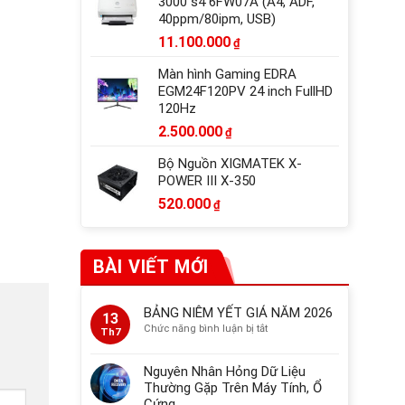
3000 s4 6FW07A (A4, ADF,
40ppm/80ipm, USB)
11.100.000
₫
Màn hình Gaming EDRA
EGM24F120PV 24 inch FullHD
120Hz
2.500.000
₫
Bộ Nguồn XIGMATEK X-
POWER III X-350
520.000
₫
BÀI VIẾT MỚI
BẢNG NIÊM YẾT GIÁ NĂM 2026
13
ở
Chức năng bình luận bị tắt
Th7
BẢNG
NIÊM
Nguyên Nhân Hỏng Dữ Liệu
YẾT
Thường Gặp Trên Máy Tính, Ổ
GIÁ
Cứng
NĂM