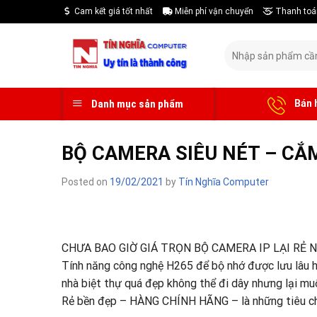
Skip
Cam kết giá tốt nhất
Miễn phí vận chuyển
Thanh toá
to
content
Tìm
kiếm:
Bán 
Danh mục sản phẩm
BỘ CAMERA SIÊU NÉT – CẮ
Posted on
19/02/2021
by
Tín Nghĩa Computer
CHƯA BAO GIỜ GIÁ TRỌN BỘ CAMERA IP LẠI RẺ N
Tính năng công nghệ H265 để bộ nhớ được lưu lâu 
nhà biệt thự quá đẹp không thể đi dây nhưng lại mu
Rẻ bền đẹp – HÀNG CHÍNH HÃNG – là những tiêu chí