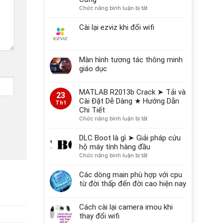
ở
Chức năng bình luận bị tắt
2026
Nguyên
Nhân
Cài lại ezviz khi đổi wifi
Hỏng
Dữ
Liệu
Màn hình tương tác thông minh
Thường
Gặp
giáo dục
Trên
Máy
MATLAB R2013b Crack ➤ Tải và
Tính,
23
Cài Đặt Dễ Dàng ★ Hướng Dẫn
Ổ
Th1
Chi Tiết
Cứng
ở
Chức năng bình luận bị tắt
MATLAB
R2013b
DLC Boot là gì ➤ Giải pháp cứu
Crack
hộ máy tính hàng đầu
➤
ở
Chức năng bình luận bị tắt
Tải
DLC
và
Boot
Các dòng main phù hợp với cpu
Cài
là
từ đời thấp đến đời cao hiện nay
Đặt
gì
Dễ
➤
Dàng
Cách cài lại camera imou khi
Giải
★
pháp
thay đổi wifi
Hướng
cứu