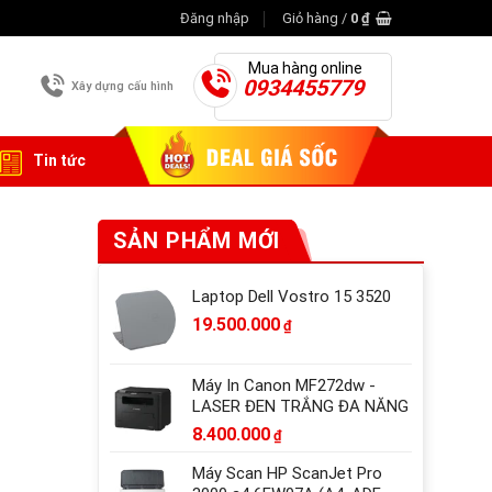
Đăng nhập
Giỏ hàng /
0
₫
Mua hàng online
0934455779
Xây dựng cấu hình
Tin tức
SẢN PHẨM MỚI
Laptop Dell Vostro 15 3520
19.500.000
₫
Máy In Canon MF272dw -
LASER ĐEN TRẮNG ĐA NĂNG
8.400.000
₫
Máy Scan HP ScanJet Pro