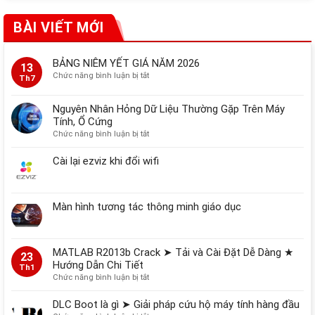
BÀI VIẾT MỚI
BẢNG NIÊM YẾT GIÁ NĂM 2026
13
ở
Chức năng bình luận bị tắt
Th7
BẢNG
NIÊM
Nguyên Nhân Hỏng Dữ Liệu Thường Gặp Trên Máy
YẾT
Tính, Ổ Cứng
GIÁ
ở
Chức năng bình luận bị tắt
NĂM
Nguyên
2026
Nhân
Cài lại ezviz khi đổi wifi
Hỏng
Dữ
Liệu
Màn hình tương tác thông minh giáo dục
Thường
Gặp
Trên
Máy
MATLAB R2013b Crack ➤ Tải và Cài Đặt Dễ Dàng ★
Tính,
23
Hướng Dẫn Chi Tiết
Ổ
Th1
Cứng
ở
Chức năng bình luận bị tắt
MATLAB
R2013b
DLC Boot là gì ➤ Giải pháp cứu hộ máy tính hàng đầu
Crack