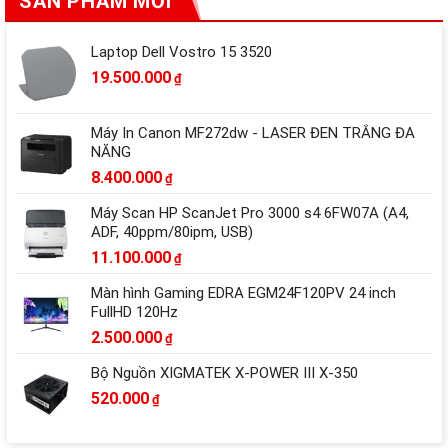
SẢN PHẨM MỚI
Laptop Dell Vostro 15 3520
19.500.000
₫
Máy In Canon MF272dw - LASER ĐEN TRẮNG ĐA
NĂNG
8.400.000
₫
Máy Scan HP ScanJet Pro 3000 s4 6FW07A (A4,
ADF, 40ppm/80ipm, USB)
11.100.000
₫
Màn hình Gaming EDRA EGM24F120PV 24 inch
FullHD 120Hz
2.500.000
₫
Bộ Nguồn XIGMATEK X-POWER III X-350
520.000
₫