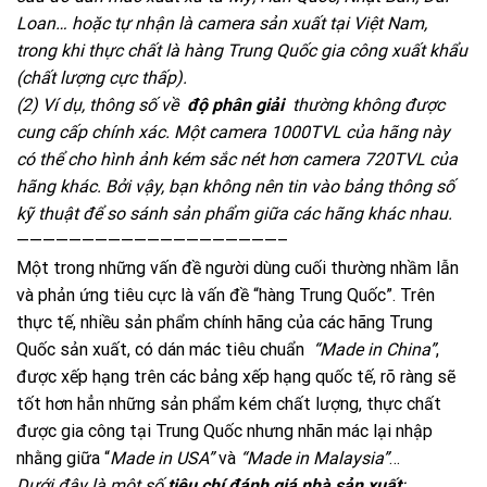
Loan… hoặc tự nhận là camera sản xuất tại Việt Nam,
trong khi thực chất là hàng Trung Quốc gia công xuất khẩu
(chất lượng cực thấp).
(2) Ví dụ, thông số về
độ phân giải
thường không được
cung cấp chính xác. Một camera 1000TVL của hãng này
có thể cho hình ảnh kém sắc nét hơn camera 720TVL của
hãng khác. Bởi vậy, bạn không nên tin vào bảng thông số
kỹ thuật để so sánh sản phẩm giữa các hãng khác nhau.
————————————————————–
Một trong những vấn đề người dùng cuối thường nhầm lẫn
và phản ứng tiêu cực là vấn đề “hàng Trung Quốc”. Trên
thực tế, nhiều sản phẩm chính hãng của các hãng Trung
Quốc sản xuất, có dán mác tiêu chuẩn
“Made in China”
,
được xếp hạng trên các bảng xếp hạng quốc tế, rõ ràng sẽ
tốt hơn hẳn những sản phẩm kém chất lượng, thực chất
được gia công tại Trung Quốc nhưng nhãn mác lại nhập
nhằng giữa “
Made in USA”
và
“Made in Malaysia”
…
Dưới đây là một số
tiêu chí đánh giá nhà sản xuất
: