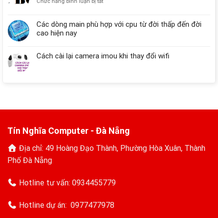
ở
Chức năng bình luận bị tắt
➤
DLC
Tải
Boot
Các dòng main phù hợp với cpu từ đời thấp đến đời
và
là
Cài
cao hiện nay
gì
Đặt
➤
Dễ
Giải
Cách cài lại camera imou khi thay đổi wifi
Dàng
pháp
★
cứu
Hướng
hộ
Dẫn
máy
Chi
tính
Tiết
hàng
đầu
Tín Nghĩa Computer - Đà Nẵng
Địa chỉ: 49 Hoàng Đạo Thành, Phường Hòa Xuân, Thành
Phố Đà Nẵng
Hotline tư vấn:
0934455779
Hotline dự án:
0977477978