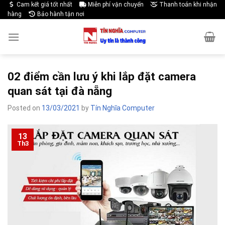
Skip
Cam kết giá tốt nhất
Miễn phí vận chuyển
Thanh toán khi nhận
hàng
Bảo hành tận nơi
to
content
02 điểm cần lưu ý khi lắp đặt camera
quan sát tại đà nẵng
Posted on
13/03/2021
by
Tín Nghĩa Computer
13
Th3