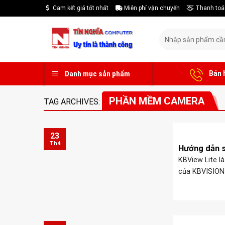
Skip
Cam kết giá tốt nhất
Miễn phí vận chuyển
Thanh toá
to
content
Tìm
kiếm:
Bán 
Danh mục sản phẩm
PHẦN MỀM CAMERA
TAG ARCHIVES:
23
Th4
Hướng dẫn s
KBView Lite l
của KBVISION
quản lý thiết 