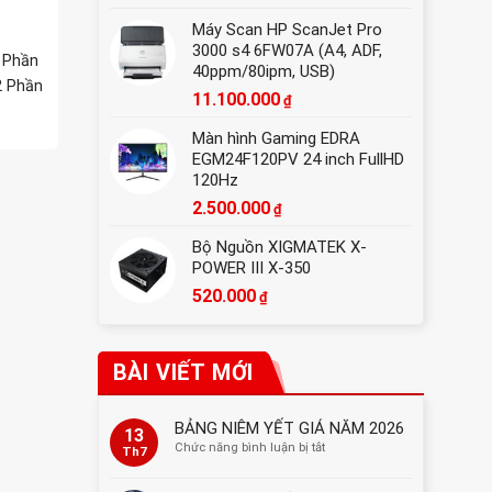
Máy Scan HP ScanJet Pro
3000 s4 6FW07A (A4, ADF,
 Phần
40ppm/80ipm, USB)
2 Phần
11.100.000
₫
Màn hình Gaming EDRA
EGM24F120PV 24 inch FullHD
120Hz
2.500.000
₫
Bộ Nguồn XIGMATEK X-
POWER III X-350
520.000
₫
BÀI VIẾT MỚI
BẢNG NIÊM YẾT GIÁ NĂM 2026
13
ở
Chức năng bình luận bị tắt
Th7
BẢNG
NIÊM