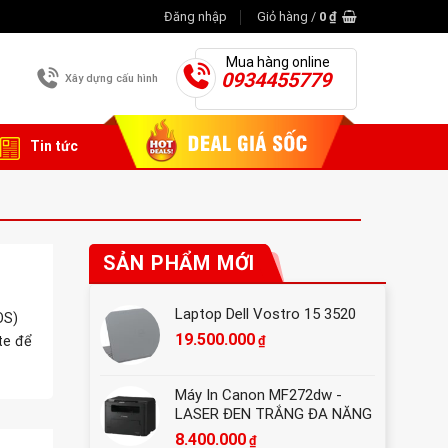
Đăng nhập
Giỏ hàng /
0
₫
Mua hàng online
0934455779
Xây dựng cấu hình
Tin tức
SẢN PHẨM MỚI
Laptop Dell Vostro 15 3520
OS)
19.500.000
₫
te để
Máy In Canon MF272dw -
LASER ĐEN TRẮNG ĐA NĂNG
8.400.000
₫