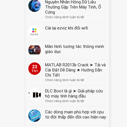
Nguyên Nhân Hỏng Dữ Liệu
YẾT
Thường Gặp Trên Máy Tính, Ổ
GIÁ
Cứng
NĂM
ở
Chức năng bình luận bị tắt
2026
Nguyên
Nhân
Cài lại ezviz khi đổi wifi
Hỏng
Dữ
Liệu
Màn hình tương tác thông minh
Thường
Gặp
giáo dục
Trên
Máy
MATLAB R2013b Crack ➤ Tải và
Tính,
23
Cài Đặt Dễ Dàng ★ Hướng Dẫn
Ổ
Th1
Chi Tiết
Cứng
ở
Chức năng bình luận bị tắt
MATLAB
R2013b
DLC Boot là gì ➤ Giải pháp cứu
Crack
hộ máy tính hàng đầu
➤
ở
Chức năng bình luận bị tắt
Tải
DLC
và
Boot
Các dòng main phù hợp với cpu
Cài
là
từ đời thấp đến đời cao hiện nay
Đặt
gì
Dễ
➤