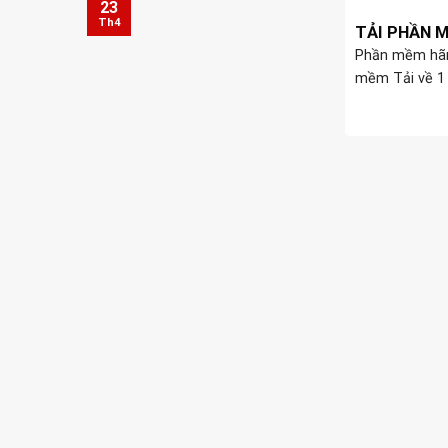
23
Th4
TẢI PHẦN 
Phần mềm hãn
mềm Tải về 1
mềm quản lý K