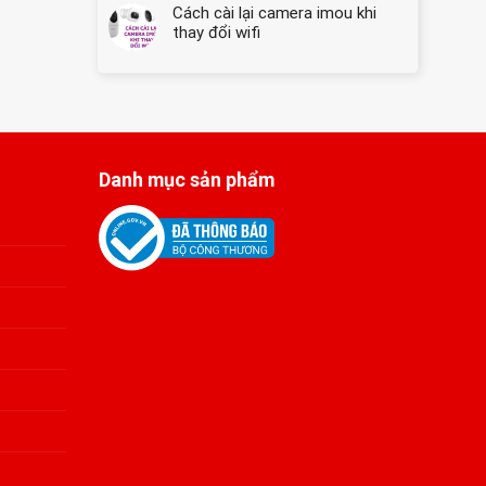
Dàng
Cách cài lại camera imou khi
Giải
★
pháp
thay đổi wifi
Hướng
cứu
Dẫn
hộ
Chi
máy
Tiết
tính
hàng
đầu
Danh mục sản phẩm