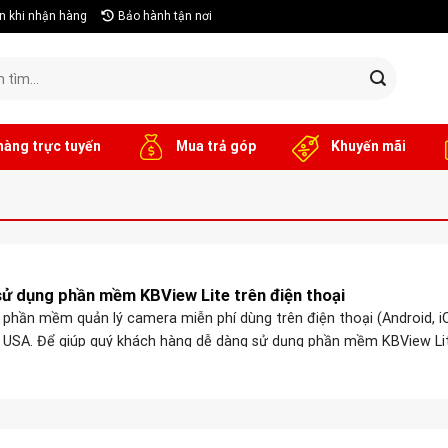
n khi nhận hàng
Bảo hành tận nơi
hàng trực tuyến
Mua trả góp
Khuyến mãi
ử dụng phần mềm KBView Lite trên điện thoại
à phần mềm quản lý camera miễn phí dùng trên điện thoại (Android, i
 USA. Để giúp quý khách hàng dễ dàng sử dụng phần mềm KBView Li
bị camera của mình, Lắp camera 247 xin giới ...