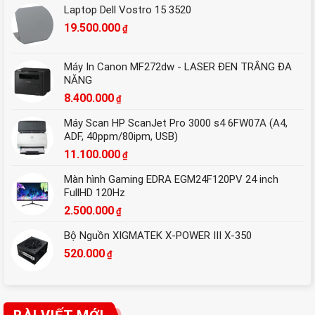
Laptop Dell Vostro 15 3520
19.500.000
₫
Máy In Canon MF272dw - LASER ĐEN TRẮNG ĐA
NĂNG
8.400.000
₫
Máy Scan HP ScanJet Pro 3000 s4 6FW07A (A4,
ADF, 40ppm/80ipm, USB)
11.100.000
₫
Màn hình Gaming EDRA EGM24F120PV 24 inch
FullHD 120Hz
2.500.000
₫
Bộ Nguồn XIGMATEK X-POWER III X-350
520.000
₫