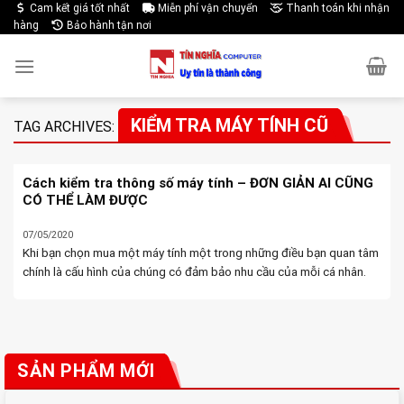
Skip
Cam kết giá tốt nhất
Miễn phí vận chuyển
Thanh toán khi nhận
hàng
Bảo hành tận nơi
to
content
KIỂM TRA MÁY TÍNH CŨ
TAG ARCHIVES:
Cách kiểm tra thông số máy tính – ĐƠN GIẢN AI CŨNG
CÓ THỂ LÀM ĐƯỢC
07/05/2020
Khi bạn chọn mua một máy tính một trong những điều bạn quan tâm
chính là cấu hình của chúng có đảm bảo nhu cầu của mỗi cá nhân.
Hầu hết những thông số này đều được công khai, tuy ...
SẢN PHẨM MỚI