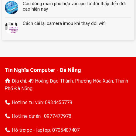
Các dòng main phù hợp với cpu từ đời thấp đến đời
và
là
Cài
cao hiện nay
gì
Đặt
➤
Dễ
Giải
Cách cài lại camera imou khi thay đổi wifi
Dàng
pháp
★
cứu
Hướng
hộ
Dẫn
máy
Chi
tính
Tiết
hàng
đầu
Tín Nghĩa Computer - Đà Nẵng
Địa chỉ: 49 Hoàng Đạo Thành, Phường Hòa Xuân, Thành
Phố Đà Nẵng
Hotline tư vấn:
0934455779
Hotline dự án:
0977477978
Hỗ trợ pc - laptop:
0705407407