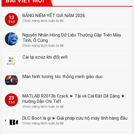
BÀI VIẾT MỚI
BẢNG NIÊM YẾT GIÁ NĂM 2026
13
ở
Chức năng bình luận bị tắt
Th7
BẢNG
NIÊM
Nguyên Nhân Hỏng Dữ Liệu Thường Gặp Trên Máy
YẾT
Tính, Ổ Cứng
GIÁ
ở
Chức năng bình luận bị tắt
NĂM
Nguyên
2026
Nhân
Cài lại ezviz khi đổi wifi
Hỏng
Dữ
Liệu
Màn hình tương tác thông minh giáo dục
Thường
Gặp
Trên
Máy
MATLAB R2013b Crack ➤ Tải và Cài Đặt Dễ Dàng ★
Tính,
23
Hướng Dẫn Chi Tiết
Ổ
Th1
Cứng
ở
Chức năng bình luận bị tắt
MATLAB
R2013b
DLC Boot là gì ➤ Giải pháp cứu hộ máy tính hàng đầu
Crack
ở
Chức năng bình luận bị tắt
➤
DLC
Tải
Boot