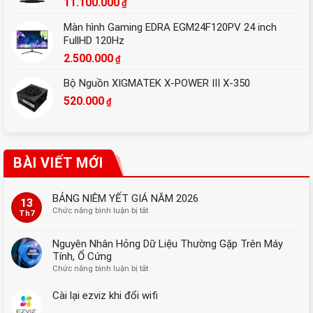
11.100.000
₫
Màn hình Gaming EDRA EGM24F120PV 24 inch
FullHD 120Hz
2.500.000
₫
Bộ Nguồn XIGMATEK X-POWER III X-350
520.000
₫
BÀI VIẾT MỚI
BẢNG NIÊM YẾT GIÁ NĂM 2026
13
ở
Chức năng bình luận bị tắt
Th7
BẢNG
NIÊM
Nguyên Nhân Hỏng Dữ Liệu Thường Gặp Trên Máy
YẾT
Tính, Ổ Cứng
GIÁ
ở
Chức năng bình luận bị tắt
NĂM
Nguyên
2026
Nhân
Cài lại ezviz khi đổi wifi
Hỏng