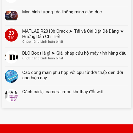
Dữ
Liệu
Màn hình tương tác thông minh giáo dục
Thường
Gặp
Trên
Máy
MATLAB R2013b Crack ➤ Tải và Cài Đặt Dễ Dàng ★
Tính,
23
Hướng Dẫn Chi Tiết
Ổ
Th1
Cứng
ở
Chức năng bình luận bị tắt
MATLAB
R2013b
DLC Boot là gì ➤ Giải pháp cứu hộ máy tính hàng đầu
Crack
ở
Chức năng bình luận bị tắt
➤
DLC
Tải
Boot
Các dòng main phù hợp với cpu từ đời thấp đến đời
và
là
Cài
cao hiện nay
gì
Đặt
➤
Dễ
Giải
Cách cài lại camera imou khi thay đổi wifi
Dàng
pháp
★
cứu
Hướng
hộ
Dẫn
máy
Chi
tính
Tiết
hàng
đầu