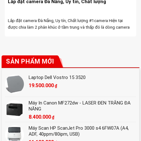
Lắp đặt camera Đà Nẵng, Uy tín, Chất lượng
Lắp đặt camera Đà Nẵng, Uy tín, Chất lượng #1camera Hiện tại
được chia làm 2 phân khúc ở tầm trung và thấp đó là dòng camera
Không dây và camera có dây ! I. Camera Không dây là gì. ...
SẢN PHẨM MỚI
Laptop Dell Vostro 15 3520
19.500.000
₫
Máy In Canon MF272dw - LASER ĐEN TRẮNG ĐA
NĂNG
8.400.000
₫
Máy Scan HP ScanJet Pro 3000 s4 6FW07A (A4,
ADF, 40ppm/80ipm, USB)