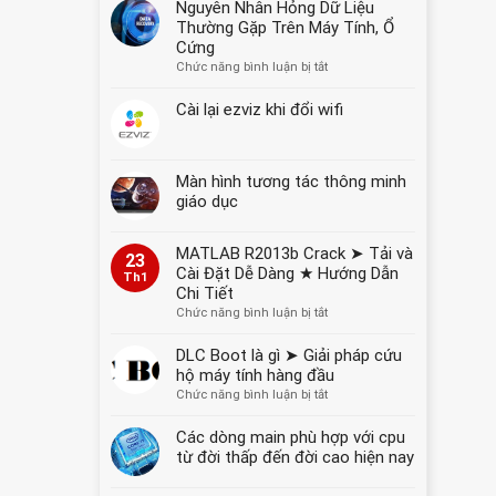
Nguyên Nhân Hỏng Dữ Liệu
YẾT
Thường Gặp Trên Máy Tính, Ổ
GIÁ
Cứng
NĂM
ở
Chức năng bình luận bị tắt
2026
Nguyên
Nhân
Cài lại ezviz khi đổi wifi
Hỏng
Dữ
Liệu
Màn hình tương tác thông minh
Thường
Gặp
giáo dục
Trên
Máy
MATLAB R2013b Crack ➤ Tải và
Tính,
23
Cài Đặt Dễ Dàng ★ Hướng Dẫn
Ổ
Th1
Chi Tiết
Cứng
ở
Chức năng bình luận bị tắt
MATLAB
R2013b
DLC Boot là gì ➤ Giải pháp cứu
Crack
hộ máy tính hàng đầu
➤
ở
Chức năng bình luận bị tắt
Tải
DLC
và
Boot
Các dòng main phù hợp với cpu
Cài
là
từ đời thấp đến đời cao hiện nay
Đặt
gì
Dễ
➤