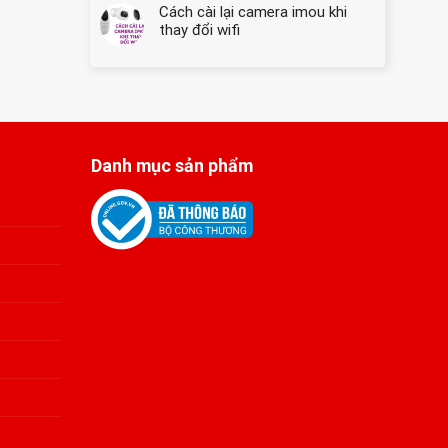
Dàng
Cách cài lại camera imou khi
Giải
★
pháp
thay đổi wifi
Hướng
cứu
Dẫn
hộ
Chi
máy
Tiết
tính
hàng
đầu
Danh mục sản phẩm