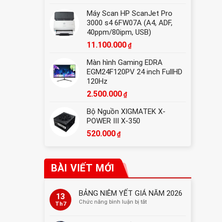
Máy Scan HP ScanJet Pro
3000 s4 6FW07A (A4, ADF,
40ppm/80ipm, USB)
11.100.000
₫
Màn hình Gaming EDRA
EGM24F120PV 24 inch FullHD
120Hz
2.500.000
₫
Bộ Nguồn XIGMATEK X-
POWER III X-350
520.000
₫
BÀI VIẾT MỚI
BẢNG NIÊM YẾT GIÁ NĂM 2026
13
ở
Chức năng bình luận bị tắt
Th7
BẢNG
NIÊM