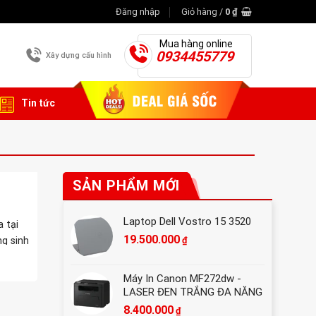
Đăng nhập
Giỏ hàng /
0
₫
Mua hàng online
0934455779
Xây dựng cấu hình
Tin tức
SẢN PHẨM MỚI
Laptop Dell Vostro 15 3520
 tại
19.500.000
₫
g sinh
Máy In Canon MF272dw -
LASER ĐEN TRẮNG ĐA NĂNG
8.400.000
₫