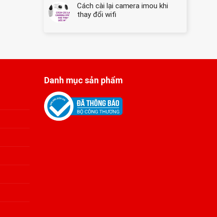
Dàng
Cách cài lại camera imou khi
Giải
★
pháp
thay đổi wifi
Hướng
cứu
Dẫn
hộ
Chi
máy
Tiết
tính
hàng
đầu
Danh mục sản phẩm