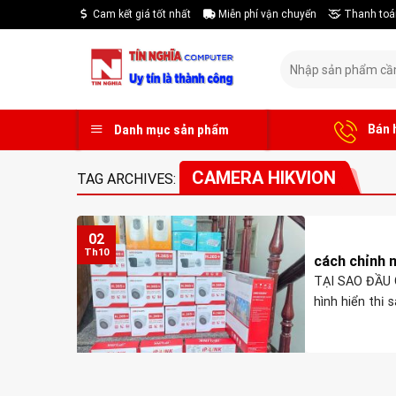
Skip
Cam kết giá tốt nhất
Miễn phí vận chuyển
Thanh toá
to
content
Tìm
kiếm:
Bán 
Danh mục sản phẩm
CAMERA HIKVION
TAG ARCHIVES:
02
Th10
cách chỉnh 
TẠI SAO ĐẦU 
hình hiển thị s