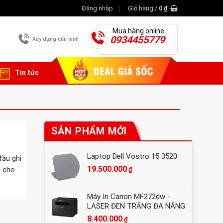
Đăng nhập
Giỏ hàng /
0
₫
Mua hàng online
0934455779
Xây dựng cấu hình
Tin tức
SẢN PHẨM MỚI
Laptop Dell Vostro 15 3520
̀u ghi
19.500.000
₫
 cho ...
Máy In Canon MF272dw -
LASER ĐEN TRẮNG ĐA NĂNG
8.400.000
₫