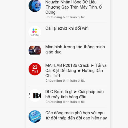
Nguyên Nhân Hỏng Dữ Liệu
YẾT
Thường Gặp Trên Máy Tính, Ổ
GIÁ
Cứng
NĂM
ở
Chức năng bình luận bị tắt
2026
Nguyên
Nhân
Cài lại ezviz khi đổi wifi
Hỏng
Dữ
Liệu
Màn hình tương tác thông minh
Thường
Gặp
giáo dục
Trên
Máy
MATLAB R2013b Crack ➤ Tải và
Tính,
23
Cài Đặt Dễ Dàng ★ Hướng Dẫn
Ổ
Th1
Chi Tiết
Cứng
ở
Chức năng bình luận bị tắt
MATLAB
R2013b
DLC Boot là gì ➤ Giải pháp cứu
Crack
hộ máy tính hàng đầu
➤
ở
Chức năng bình luận bị tắt
Tải
DLC
và
Boot
Các dòng main phù hợp với cpu
Cài
là
từ đời thấp đến đời cao hiện nay
Đặt
gì
Dễ
➤