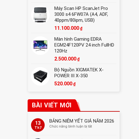
Máy Scan HP ScanJet Pro
3000 s4 6FW07A (A4, ADF,
40ppm/80ipm, USB)
11.100.000
₫
Màn hình Gaming EDRA
EGM24F120PV 24 inch FullHD
120Hz
2.500.000
₫
Bộ Nguồn XIGMATEK X-
POWER III X-350
520.000
₫
BÀI VIẾT MỚI
BẢNG NIÊM YẾT GIÁ NĂM 2026
13
ở
Chức năng bình luận bị tắt
Th7
BẢNG
NIÊM