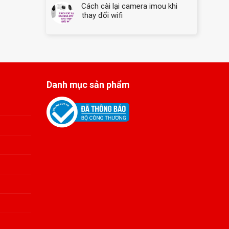
Dàng
Cách cài lại camera imou khi
Giải
★
pháp
thay đổi wifi
Hướng
cứu
Dẫn
hộ
Chi
máy
Tiết
tính
hàng
đầu
Danh mục sản phẩm