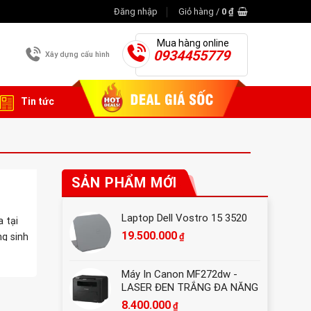
Đăng nhập
Giỏ hàng /
0
₫
Mua hàng online
0934455779
Xây dựng cấu hình
Tin tức
SẢN PHẨM MỚI
Laptop Dell Vostro 15 3520
 tại
19.500.000
₫
g sinh
Máy In Canon MF272dw -
LASER ĐEN TRẮNG ĐA NĂNG
8.400.000
₫