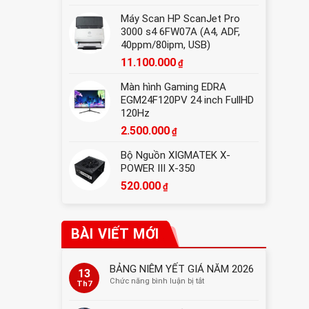
Máy Scan HP ScanJet Pro
3000 s4 6FW07A (A4, ADF,
40ppm/80ipm, USB)
11.100.000
₫
Màn hình Gaming EDRA
EGM24F120PV 24 inch FullHD
120Hz
2.500.000
₫
Bộ Nguồn XIGMATEK X-
POWER III X-350
520.000
₫
BÀI VIẾT MỚI
BẢNG NIÊM YẾT GIÁ NĂM 2026
13
ở
Chức năng bình luận bị tắt
Th7
BẢNG
NIÊM