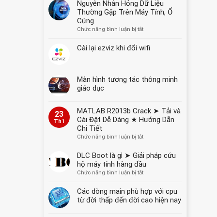
Nguyên Nhân Hỏng Dữ Liệu
YẾT
Thường Gặp Trên Máy Tính, Ổ
GIÁ
Cứng
NĂM
ở
Chức năng bình luận bị tắt
2026
Nguyên
Nhân
Cài lại ezviz khi đổi wifi
Hỏng
Dữ
Liệu
Màn hình tương tác thông minh
Thường
Gặp
giáo dục
Trên
Máy
MATLAB R2013b Crack ➤ Tải và
Tính,
23
Cài Đặt Dễ Dàng ★ Hướng Dẫn
Ổ
Th1
Chi Tiết
Cứng
ở
Chức năng bình luận bị tắt
MATLAB
R2013b
DLC Boot là gì ➤ Giải pháp cứu
Crack
hộ máy tính hàng đầu
➤
ở
Chức năng bình luận bị tắt
Tải
DLC
và
Boot
Các dòng main phù hợp với cpu
Cài
là
từ đời thấp đến đời cao hiện nay
Đặt
gì
Dễ
➤