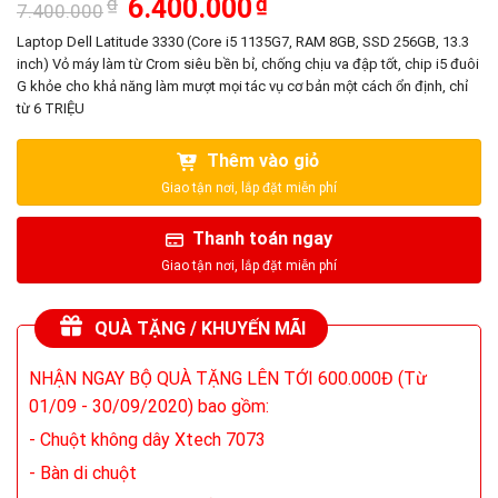
Giá
Giá
₫
6.400.000
₫
7.400.000
gốc
hiện
là:
tại
Laptop Dell Latitude 3330 (Core i5 1135G7, RAM 8GB, SSD 256GB, 13.3
7.400.000₫.
là:
inch) Vỏ máy làm từ Crom siêu bền bỉ, chống chịu va đập tốt, chip i5 đuôi
6.400.000₫.
G khỏe cho khả năng làm mượt mọi tác vụ cơ bản một cách ổn định, chỉ
từ 6 TRIỆU
Thêm vào giỏ
Thanh toán ngay
QUÀ TẶNG / KHUYẾN MÃI
NHẬN NGAY BỘ QUÀ TẶNG LÊN TỚI 600.000Đ (Từ
01/09 - 30/09/2020) bao gồm:
- Chuột không dây Xtech 7073
- Bàn di chuột